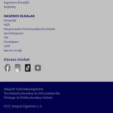
Egyetemi Értesítő
Segítség
HASZNOS OLDALAK
Könyvtár
HSZI
Idegennyelvi Kommunikációs Intézet
Sportközpont
TIK
Füvészkert
GMF
Karrier Iroda
Kövess minket
Szegedi Tudományegyetem
Természettudományi és Informatika Kar
Földrajz- és Földtudományi Intézet
6722 Szeged, Egyetem u. 2.