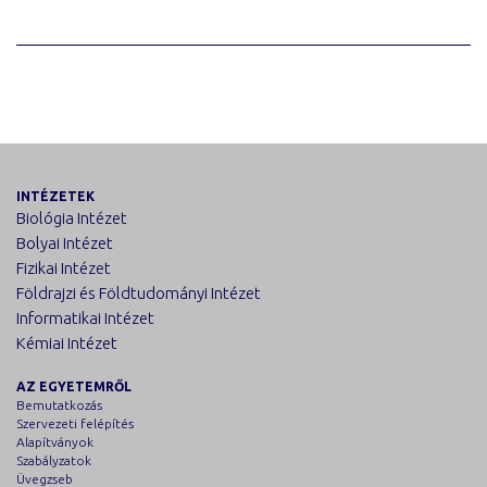
INTÉZETEK
Biológia Intézet
Bolyai Intézet
Fizikai Intézet
Földrajzi és Földtudományi Intézet
Informatikai Intézet
Kémiai Intézet
AZ EGYETEMRŐL
Bemutatkozás
Szervezeti felépítés
Alapítványok
Szabályzatok
Üvegzseb