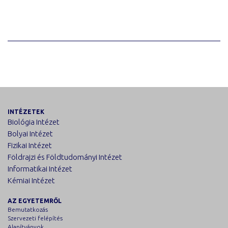
INTÉZETEK
Biológia Intézet
Bolyai Intézet
Fizikai Intézet
Földrajzi és Földtudományi Intézet
Informatikai Intézet
Kémiai Intézet
AZ EGYETEMRŐL
Bemutatkozás
Szervezeti felépítés
Alapítványok