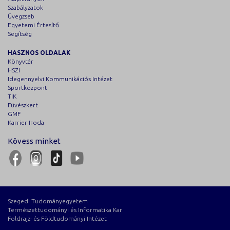
Szabályzatok
Üvegzseb
Egyetemi Értesítő
Segítség
HASZNOS OLDALAK
Könyvtár
HSZI
Idegennyelvi Kommunikációs Intézet
Sportközpont
TIK
Füvészkert
GMF
Karrier Iroda
Kövess minket
Szegedi Tudományegyetem
Természettudományi és Informatika Kar
Földrajz- és Földtudományi Intézet