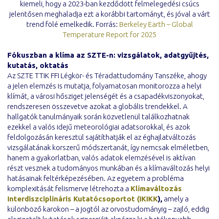
kiemeli, hogy a 2023-ban kezdődött felmelegedési csúcs
jelentősen meghaladja ezt a korábbi tartományt, és jóval a várt
trend fölé emelkedik. Forrás:
Berkeley Earth – Global
Temperature Report for 2025
Fókuszban a klíma az SZTE-n: vizsgálatok, adatgyűjtés,
kutatás, oktatás
Az SZTE TTIK FFI Légkör- és Téradattudomány Tanszéke, ahogy
a jelen elemzés is mutatja, folyamatosan monitorozza a helyi
klímát, a városi hősziget jelenségét és a csapadékviszonyokat,
rendszeresen összevetve azokat a globális trendekkel. A
hallgatók tanulmányaik során közvetlenül találkozhatnak
ezekkel a valós idejű meteorológiai adatsorokkal, és azok
feldolgozásán keresztül sajátíthatják el az éghajlatváltozás
vizsgálatának korszerű módszertanát, így nemcsak elméletben,
hanem a gyakorlatban, valós adatok elemzésével is aktívan
részt vesznek a tudományos munkában és a klímaváltozás helyi
hatásainak feltérképezésében. Az egyetem a probléma
komplexitását felismerve létrehozta a
Klímaváltozás
Interdiszciplináris Kutatócsoportot (IKIKK
),
amely a
különböző karokon – a jogtól az orvostudományig – zajló, eddig