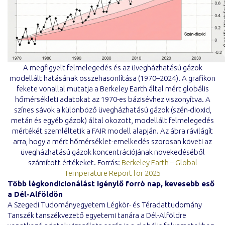
A megfigyelt felmelegedés és az üvegházhatású gázok
modellált hatásának összehasonlítása (1970–2024). A grafikon
fekete vonallal mutatja a Berkeley Earth által mért globális
hőmérsékleti adatokat az 1970-es bázisévhez viszonyítva. A
színes sávok a különböző üvegházhatású gázok (szén-dioxid,
metán és egyéb gázok) által okozott, modellált felmelegedés
mértékét szemléltetik a FAIR modell alapján. Az ábra rávilágít
arra, hogy a mért hőmérséklet-emelkedés szorosan követi az
üvegházhatású gázok koncentrációjának növekedéséből
számított értékeket. Forrás:
Berkeley Earth – Global
Temperature Report for 2025
Több légkondicionálást igénylő forró nap, kevesebb eső
a Dél-Alföldön
A Szegedi Tudományegyetem Légkör- és Téradattudomány
Tanszék tanszékvezető egyetemi tanára a Dél-Alföldre