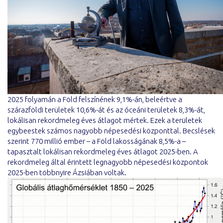
2025 folyamán a Föld felszínének 9,1%-án, beleértve a
szárazföldi területek 10,6%-át és az óceáni területek 8,3%-át,
lokálisan rekordmeleg éves átlagot mértek. Ezek a területek
egybeestek számos nagyobb népesedési központtal. Becslések
szerint 770 millió ember – a Föld lakosságának 8,5%-a –
tapasztalt lokálisan rekordmeleg éves átlagot 2025-ben. A
rekordmeleg által érintett legnagyobb népesedési központok
2025-ben többnyire Ázsiában voltak.