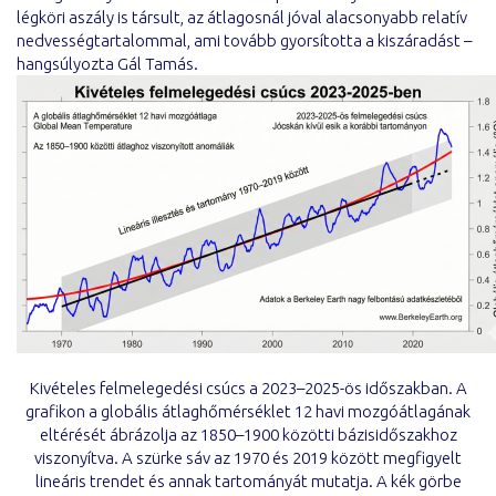
légköri aszály is társult, az átlagosnál jóval alacsonyabb relatív
nedvességtartalommal, ami tovább gyorsította a kiszáradást –
hangsúlyozta Gál Tamás.
Kivételes felmelegedési csúcs a 2023–2025-ös időszakban. A
grafikon a globális átlaghőmérséklet 12 havi mozgóátlagának
eltérését ábrázolja az 1850–1900 közötti bázisidőszakhoz
viszonyítva. A szürke sáv az 1970 és 2019 között megfigyelt
lineáris trendet és annak tartományát mutatja. A kék görbe