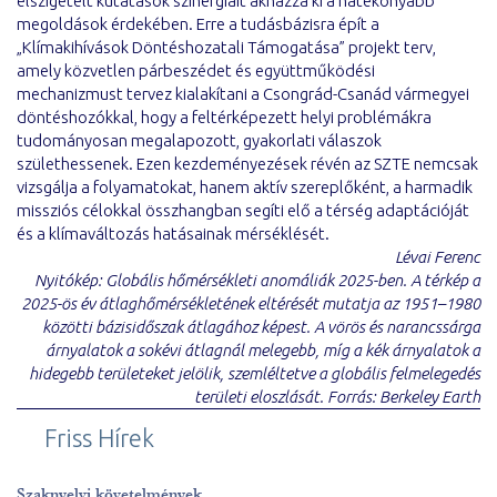
elszigetelt kutatások szinergiáit aknázza ki a hatékonyabb
megoldások érdekében. Erre a tudásbázisra épít a
„Klímakihívások Döntéshozatali Támogatása” projekt terv,
amely közvetlen párbeszédet és együttműködési
mechanizmust tervez kialakítani a Csongrád-Csanád vármegyei
döntéshozókkal, hogy a feltérképezett helyi problémákra
tudományosan megalapozott, gyakorlati válaszok
születhessenek. Ezen kezdeményezések révén az SZTE nemcsak
vizsgálja a folyamatokat, hanem aktív szereplőként, a harmadik
missziós célokkal összhangban segíti elő a térség adaptációját
és a klímaváltozás hatásainak mérséklését.
Lévai Ferenc
Nyitókép: Globális hőmérsékleti anomáliák 2025-ben. A térkép a
2025-ös év átlaghőmérsékletének eltérését mutatja az 1951–1980
közötti bázisidőszak átlagához képest. A vörös és narancssárga
árnyalatok a sokévi átlagnál melegebb, míg a kék árnyalatok a
hidegebb területeket jelölik, szemléltetve a globális felmelegedés
területi eloszlását. Forrás: Berkeley Earth
Friss Hírek
Szaknyelvi követelmények