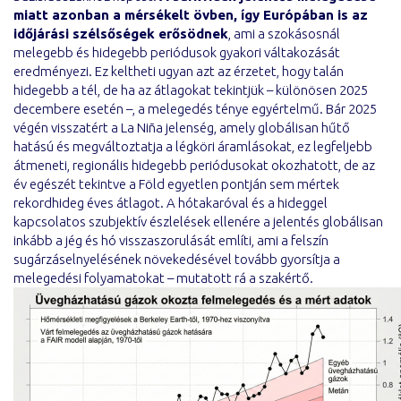
miatt azonban a mérsékelt övben, így Európában is az
időjárási szélsőségek erősödnek
, ami a szokásosnál
melegebb és hidegebb periódusok gyakori váltakozását
eredményezi. Ez keltheti ugyan azt az érzetet, hogy talán
hidegebb a tél, de ha az átlagokat tekintjük – különösen 2025
decembere esetén –, a melegedés ténye egyértelmű. Bár 2025
végén visszatért a La Niña jelenség, amely globálisan hűtő
hatású és megváltoztatja a légköri áramlásokat, ez legfeljebb
átmeneti, regionális hidegebb periódusokat okozhatott, de az
év egészét tekintve a Föld egyetlen pontján sem mértek
rekordhideg éves átlagot. A hótakaróval és a hideggel
kapcsolatos szubjektív észlelések ellenére a jelentés globálisan
inkább a jég és hó visszaszorulását említi, ami a felszín
sugárzáselnyelésének növekedésével tovább gyorsítja a
melegedési folyamatokat – mutatott rá a szakértő.