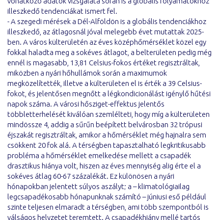
vonatkozó adatok vizsgálata során is a globális folyamatokhoz
illeszkedő tendenciákat ismert fel.
- A szegedi mérések a Dél-Alföldön is a globális tendenciákhoz
illeszkedő, az átlagosnál jóval melegebb évet mutattak 2025-
ben. A város külterületén az éves középhőmérséklet közel egy
fokkal haladta meg a sokéves átlagot, a belterületen pedig még
ennél is magasabb, 13,81 Celsius-fokos értéket regisztráltak,
miközben a nyári hőhullámok során a maximumok
megközelítették, illetve a külterületen el is érték a 39 Celsius-
fokot, és jelentősen megnőtt a légkondicionálást igénylő hűtési
napok száma. A városi hősziget-effektus jelentős
többletterhelését kiválóan szemlélteti, hogy míg a külterületen
mindössze 4, addig a sűrűn beépített belvárosban 32 trópusi
éjszakát regisztráltak, amikor a hőmérséklet még hajnalra sem
csökkent 20 fok alá. A térségben tapasztalható legkritikusabb
probléma a hőmérséklet emelkedése mellett a csapadék
drasztikus hiánya volt, hiszen az éves mennyiség alig érte el a
sokéves átlag 60-67 százalékát. Ez különösen a nyári
hónapokban jelentett súlyos aszályt; a – klimatológiailag
legcsapadékosabb hónapunknak számító – júniusi eső például
szinte teljesen elmaradt a térségben, ami több szempontból is
válságos helyzetet teremtett. A csapadékhiány mellé tartós