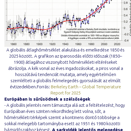
A globális átlaghőmérséklet alakulása és emelkedése 1850 és
2025 között. A grafikon az iparosodás előtti időszak (1850–
1900) átlagához viszonyított hőmérsékleti eltéréseket
ábrázolja. A kék vonal az éves ingadozásokat, a piros vonal a
hosszútávú tendenciát mutatja, amely egyértelműen
szemlélteti a globális felmelegedés gyorsulását az elmúlt
évtizedekben.Forrás:
Berkeley Earth – Global Temperature
Report for 2025
Európában is sűrűsödnek a szélsőségek
- A globális jelentés nem támasztja alá azt a feltételezést, hogy
Európában éves szinten rekordhideg lett volna, sőt, a
hőmérsékleti térképek szerint a kontinens döntő többsége a
sokkal melegebb tartományba esett az 1951 és 1980 közötti
bázisidőszakhoz képest.
A sarkvidék jelentős melegedése