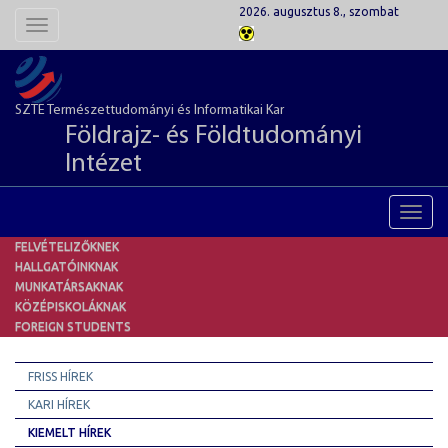
2026. augusztus 8., szombat
Toggle
navigation
SZTE Természettudományi és Informatikai Kar
Földrajz- és Földtudományi
Intézet
Toggl
navig
FELVÉTELIZŐKNEK
HALLGATÓINKNAK
MUNKATÁRSAKNAK
KÖZÉPISKOLÁKNAK
FOREIGN STUDENTS
FRISS HÍREK
KARI HÍREK
KIEMELT HÍREK