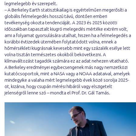
legmelegebb év szerepelt.
– A Berkeley Earth statisztikailag is egyértelműen megerősíti a
globális felmelegedés hosszú távú, döntően emberi
tevékenység okozta tendenciáját. A 2023 és 2025 közötti
időszakban tapasztalt kiugró melegedés mértéke extrém volt,
ami a folyamat gyorsulására utalhat, hiszen ha a felmelegedés a
korábbi évtizedek ütemében folytatódott volna, ennek a
hőmérsékleti kiugrásnak kevesebb mint egy százalék esélye lett
volna tisztán természetes okokból bekövetkezni. A
klímaváltozást tagadók számára ez az adat nehezen vitatható.
A Berkeley eredményei egybecsengenek más nagy nemzetközi
kutatócsoportok, mint a NASA vagy a NOAA adataival, amelyek
mindegyike a valaha mért legmelegebb évek közé sorolja 2025-
öt, kizárva, hogy csupán mérési hibáról vagy elszigetelt
jelenségről lenne szó – mondta el Prof. Dr. Gál Tamás.