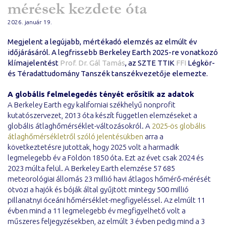
mérések kezdete óta
2026. január 19.
Megjelent a legújabb, mértékadó elemzés az elmúlt év
időjárásáról. A legfrissebb Berkeley Earth 2025-re vonatkozó
klímajelentést
Prof. Dr. Gál Tamás
, az SZTE TTIK
FFI
Légkör-
és Téradattudomány Tanszék tanszékvezetője elemezte.
A globális felmelegedés tényét erősítik az adatok
A Berkeley Earth egy kaliforniai székhelyű nonprofit
kutatószervezet, 2013 óta készít független elemzéseket a
globális átlaghőmérséklet-változásokról. A
2025-ös globális
átlaghőmérsékletről szóló jelentésükben
arra a
következtetésre jutottak, hogy 2025 volt a harmadik
legmelegebb év a Földön 1850 óta. Ezt az évet csak 2024 és
2023 múlta felül. A Berkeley Earth elemzése 57 685
meteorológiai állomás 23 millió havi átlagos hőmérő-mérését
ötvözi a hajók és bóják által gyűjtött mintegy 500 millió
pillanatnyi óceáni hőmérséklet-megfigyeléssel. Az elmúlt 11
évben mind a 11 legmelegebb év megfigyelhető volt a
műszeres feljegyzésekben, az elmúlt 3 évben pedig mind a 3