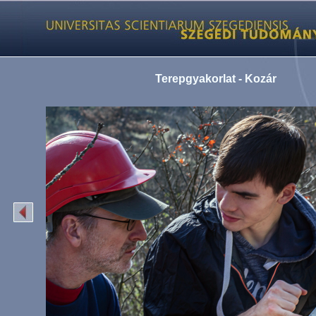
Terepgyakorlat - Kozár