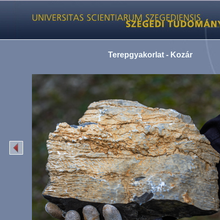
Terepgyakorlat - Kozár