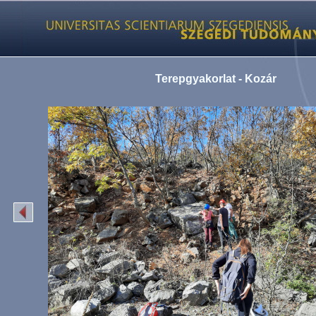
Terepgyakorlat - Kozár