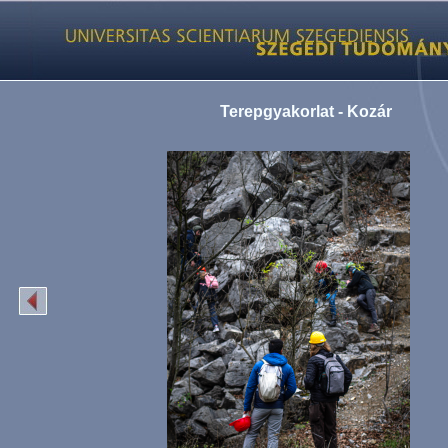
Terepgyakorlat - Kozár