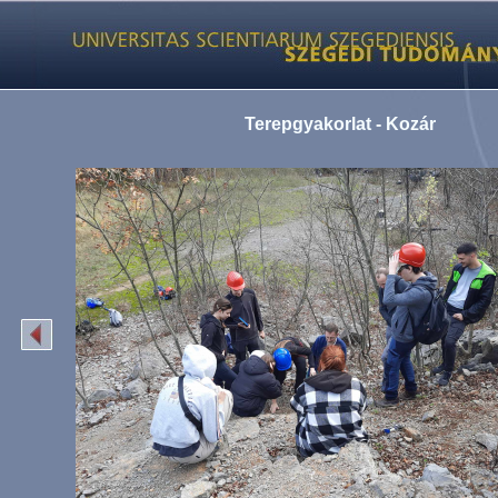
Terepgyakorlat - Kozár