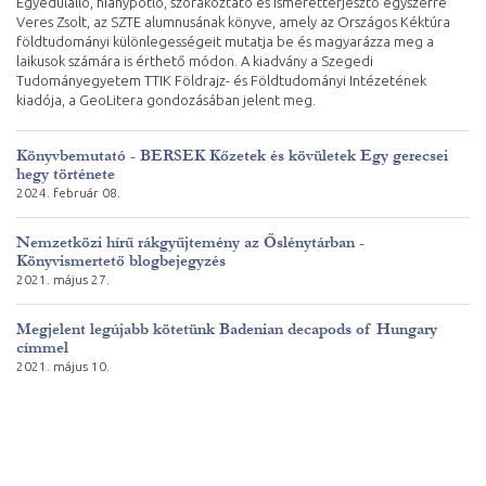
Egyedülálló, hiánypótló, szórakoztató és ismeretterjesztő egyszerre
Veres Zsolt, az SZTE alumnusának könyve, amely az Országos Kéktúra
földtudományi különlegességeit mutatja be és magyarázza meg a
laikusok számára is érthető módon. A kiadvány a Szegedi
Tudományegyetem TTIK Földrajz- és Földtudományi Intézetének
kiadója, a GeoLitera gondozásában jelent meg.
Könyvbemutató - BERSEK Kőzetek és kövületek Egy gerecsei
hegy története
2024. február 08.
Nemzetközi hírű rákgyűjtemény az Őslénytárban -
Könyvismertető blogbejegyzés
2021. május 27.
Megjelent legújabb kötetünk Badenian decapods of Hungary
címmel
2021. május 10.