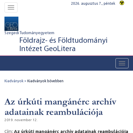
2026. augusztus 7., péntek
Toggle
navigation
Szegedi Tudományegyetem
Földrajz- és Földtudományi
Intézet GeoLitera
Toggl
navig
Kiadványok
Kiadványok bővebben
Az úrkúti mangánérc archív
adatainak reambulációja
2019. november 12.
Cím:
Az úrkúti mangánérc archív adatainak reambulációja