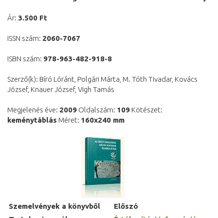
Ár:
3.500 Ft
ISSN szám:
2060-7067
ISBN szám:
978-963-482-918-8
Szerző(k): Bíró Lóránt, Polgári Márta, M. Tóth Tivadar, Kovács
József, Knauer József, Vigh Tamás
Megjelenés éve:
2009
Oldalszám:
109
Kötészet:
keménytáblás
Méret:
160x240 mm
Szemelvények a könyvből
Előszó