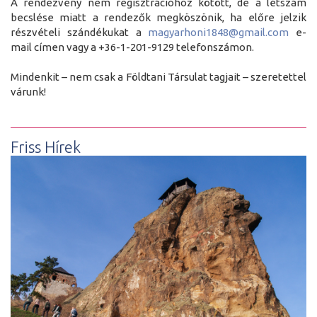
A rendezvény nem regisztrációhoz kötött, de a létszám
becslése miatt a rendezők megköszönik, ha előre jelzik
részvételi szándékukat a
magyarhoni1848@gmail.com
e-
mail címen vagy a +36-1-201-9129 telefonszámon.
Mindenkit – nem csak a Földtani Társulat tagjait – szeretettel
várunk!
Friss Hírek