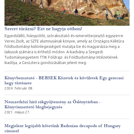
Szeret túrázni? Ezt ne hagyja otthon!
Egyedülálló, hiánypótló, szórakoztató és ismeretterjesztő egyszerre
Veres Zsolt, az SZTE alumnusának könyve, amely az Országos Kéktúra
földtudományi különlegességeit mutatja be és magyarázza meg a
laikusok számára is érthető módon. A kiadvány a Szegedi
Tudományegyetem TTIK Földrajz- és Földtudományi Intézetének
kiadója, a GeoLitera gondozásában jelent meg.
Könyvbemutató - BERSEK Kőzetek és kövületek Egy gerecsei
hegy története
2024. február 08.
Nemzetközi hírű rákgyűjtemény az Őslénytárban -
Könyvismertető blogbejegyzés
2021. május 27.
Megjelent legújabb kötetünk Badenian decapods of Hungary
címmel