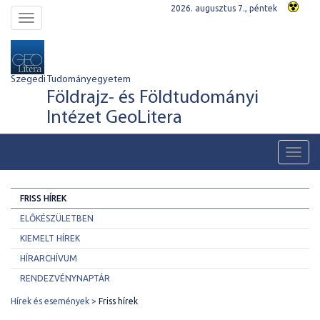
2026. augusztus 7., péntek
Toggle
navigation
Szegedi Tudományegyetem
Földrajz- és Földtudományi
Intézet GeoLitera
Toggl
navig
FRISS HÍREK
ELŐKÉSZÜLETBEN
KIEMELT HÍREK
HÍRARCHÍVUM
RENDEZVÉNYNAPTÁR
Hírek és események
Friss hírek