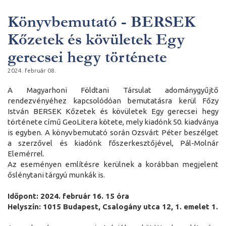
Könyvbemutató - BERSEK
Kőzetek és kövületek Egy
gerecsei hegy története
2024. február 08.
A Magyarhoni Földtani Társulat adománygyűjtő
rendezvényéhez kapcsolódóan bemutatásra kerül Főzy
István BERSEK Kőzetek és kövületek Egy gerecsei hegy
története című GeoLitera kötete, mely kiadónk 50. kiadványa
is egyben. A könyvbemutató során Ozsvárt Péter beszélget
a szerzővel és kiadónk főszerkesztőjével, Pál-Molnár
Elemérrel.
Az eseményen említésre kerülnek a korábban megjelent
őslénytani tárgyú munkák is.
Időpont: 2024. február 16. 15 óra
Helyszín: 1015 Budapest, Csalogány utca 12, 1. emelet 1.