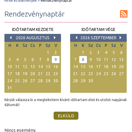
Hírek és események
Rendezvénynaptár
Rendezvénynaptár
IDŐTARTAM KEZDETE
IDŐTARTAM VÉGE
2026 AUGUSZTUS
2026 SZEPTEMBER
H
K
Sz
Cs
P
Sz
V
H
K
Sz
Cs
P
Sz
V
1
2
1
2
3
4
5
6
3
4
5
6
7
8
9
7
8
9
10
11
12
13
10
11
12
13
14
15
16
14
15
16
17
18
19
20
17
18
19
20
21
22
23
21
22
23
24
25
26
27
24
25
26
27
28
29
30
28
29
30
31
Kérjük válassza ki a megtekinteni kívánt időtartam első és utolsó napjának
dátumát!
Nincs esemény.