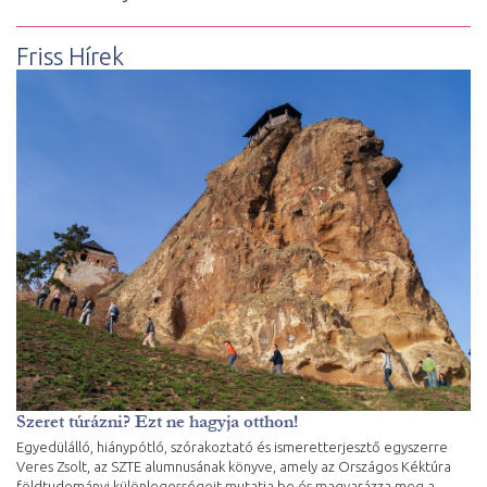
Friss Hírek
Szeret túrázni? Ezt ne hagyja otthon!
Egyedülálló, hiánypótló, szórakoztató és ismeretterjesztő egyszerre
Veres Zsolt, az SZTE alumnusának könyve, amely az Országos Kéktúra
földtudományi különlegességeit mutatja be és magyarázza meg a