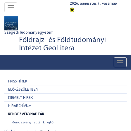
2026. augusztus 9., vasárnap
Toggle
navigation
Szegedi Tudományegyetem
Földrajz- és Földtudományi
Intézet GeoLitera
Toggl
navig
FRISS HÍREK
ELŐKÉSZÜLETBEN
KIEMELT HÍREK
HÍRARCHÍVUM
RENDEZVÉNYNAPTÁR
Rendezvénynaptár kifejtő