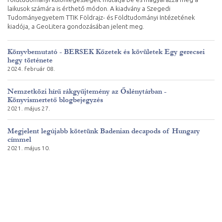
laikusok számára is érthető módon. A kiadvány a Szegedi
Tudományegyetem TTIK Földrajz- és Földtudományi Intézetének
kiadója, a GeoLitera gondozásában jelent meg.
Könyvbemutató - BERSEK Kőzetek és kövületek Egy gerecsei
hegy története
2024. február 08.
Nemzetközi hírű rákgyűjtemény az Őslénytárban -
Könyvismertető blogbejegyzés
2021. május 27.
Megjelent legújabb kötetünk Badenian decapods of Hungary
címmel
2021. május 10.