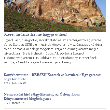
Szeret túrázni? Ezt ne hagyja otthon!
Egyedülálló, hiánypótló, szórakoztató és ismeretterjesztő egyszerre
Veres Zsolt, az SZTE alumnusának könyve, amely az Országos Kéktúra
földtudományi különlegességeit mutatja be és magyarázza meg a
laikusok számára is érthető módon. A kiadvány a Szegedi
Tudományegyetem TTIK Földrajz- és Földtudományi Intézetének
kiadója, a GeoLitera gondozásában jelent meg.
Könyvbemutató - BERSEK Kőzetek és kövületek Egy gerecsei
hegy története
2024. február 08.
Nemzetközi hírű rákgyűjtemény az Őslénytárban -
Könyvismertető blogbejegyzés
2021. május 27.