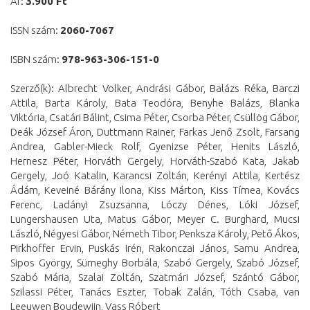
Ár:
3.900 Ft
ISSN szám:
2060-7067
ISBN szám:
978-963-306-151-0
Szerző(k): Albrecht Volker, Andrási Gábor, Balázs Réka, Barczi
Attila, Barta Károly, Bata Teodóra, Benyhe Balázs, Blanka
Viktória, Csatári Bálint, Csima Péter, Csorba Péter, Csüllög Gábor,
Deák József Áron, Duttmann Rainer, Farkas Jenő Zsolt, Farsang
Andrea, Gabler-Mieck Rolf, Gyenizse Péter, Henits László,
Hernesz Péter, Horváth Gergely, Horváth-Szabó Kata, Jakab
Gergely, Joó Katalin, Karancsi Zoltán, Kerényi Attila, Kertész
Ádám, Keveiné Bárány Ilona, Kiss Márton, Kiss Tímea, Kovács
Ferenc, Ladányi Zsuzsanna, Lóczy Dénes, Lóki József,
Lungershausen Uta, Matus Gábor, Meyer C. Burghard, Mucsi
László, Négyesi Gábor, Németh Tibor, Penksza Károly, Pető Ákos,
Pirkhoffer Ervin, Puskás Irén, Rakonczai János, Samu Andrea,
Sipos György, Sümeghy Borbála, Szabó Gergely, Szabó József,
Szabó Mária, Szalai Zoltán, Szatmári József, Szántó Gábor,
Szilassi Péter, Tanács Eszter, Tobak Zalán, Tóth Csaba, van
Leeuwen Boudewijn, Vass Róbert