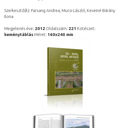
Szerkesztő(k): Farsang Andrea, Mucsi László, Keveiné Bárány
Ilona
Megjelenés éve:
2012
Oldalszám:
221
Kötészet:
keménytáblás
Méret:
160x240 mm