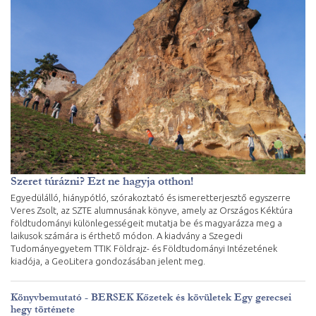
Szeret túrázni? Ezt ne hagyja otthon!
Egyedülálló, hiánypótló, szórakoztató és ismeretterjesztő egyszerre
Veres Zsolt, az SZTE alumnusának könyve, amely az Országos Kéktúra
földtudományi különlegességeit mutatja be és magyarázza meg a
laikusok számára is érthető módon. A kiadvány a Szegedi
Tudományegyetem TTIK Földrajz- és Földtudományi Intézetének
kiadója, a GeoLitera gondozásában jelent meg.
Könyvbemutató - BERSEK Kőzetek és kövületek Egy gerecsei
hegy története