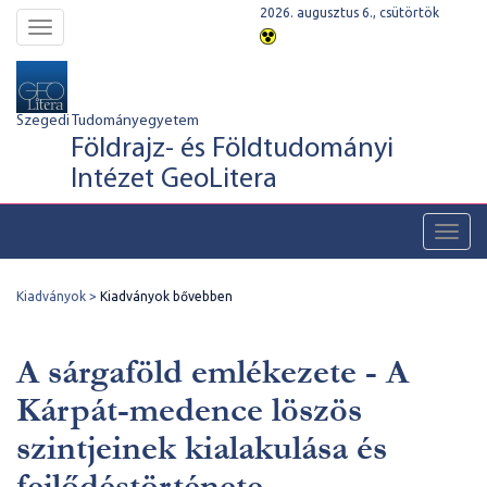
2026. augusztus 6., csütörtök
Toggle
navigation
Szegedi Tudományegyetem
Földrajz- és Földtudományi
Intézet GeoLitera
Toggl
navig
Kiadványok
Kiadványok bővebben
A sárgaföld emlékezete - A
Kárpát-medence löszös
szintjeinek kialakulása és
fejlődéstörténete