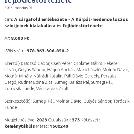
2023. március 07.
Cím:
A sárgaföld emlékezete - A Kárpát-medence löszös
szintjeinek kialakulása és fejlődéstörténete
Ár:
8.000 Ft
ISBN szám:
978-963-306-850-2
Szerző(k): Bozsó Gábor, Cseh Péter, Csökmei Bálint, Fekete
István, Gulyás Sándor, Hágen András, Makó László, Molnár Dávid,
Molnár Mihály, Náfrádi Katalin, Páll Dávid Gergely, Persaits
Gergő, Rudner Edina Zita, Sümegi Balázs Pál, Sümegi Pál,
Törőcsik Tünde, Vári Tamás Zsolt
Szerkesztő(k): Sümegi Pál, Molnár Dávid, Gulyás Sándor, Törőcsik
Tünde
Megjelenés éve:
2023
Oldalszám:
373
Kötészet:
keménytáblás
Méret:
160x240