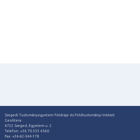
Szegedi Tudományegyetem Földrajz- és Földtudományi Intézet
Geolitera
6722 Szeged, Egyetem u. 2.
Telefon: +36 70 333 4560
Fax: +36-62-544-178