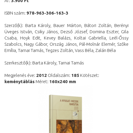
Ár:
3.900 Ft
ISBN szám:
978-963-306-163-3
Szerző(k): Barta Károly, Bauer Márton, Bátori Zoltán, Berényi
Üveges István, Csiky János, Dezső József, Domina Eszter, Gila
Csaba, Hoyk Edit, Kevey Balázs, Koltai Gabriella, Leél-Őssy
Szabolcs, Nagy Gábor, Ország János, Pál-Molnár Elemér, Szőke
Emília, Tarnai Tamás, Tegzes Zoltán, Vass Béla, Zalán Béla
Szerkesztő(k): Barta Károly, Tarnai Tamás
Megjelenés éve:
2012
Oldalszám:
185
Kötészet:
keménytáblás
Méret:
160x240 mm