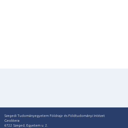
Szegedi Tudományegyetem Földrajz- és Földtudományi Intézet
Geolitera
6722 Szeged, Egyetem u. 2.