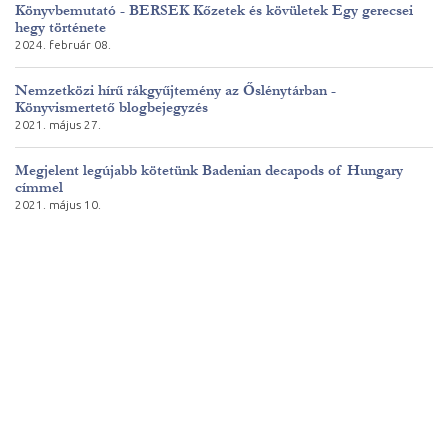
Könyvbemutató - BERSEK Kőzetek és kövületek Egy gerecsei
hegy története
2024. február 08.
Nemzetközi hírű rákgyűjtemény az Őslénytárban -
Könyvismertető blogbejegyzés
2021. május 27.
Megjelent legújabb kötetünk Badenian decapods of Hungary
címmel
2021. május 10.