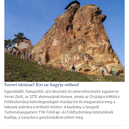
Szeret túrázni? Ezt ne hagyja otthon!
Egyedülálló, hiánypótló, szórakoztató és ismeretterjesztő egyszerre
Veres Zsolt, az SZTE alumnusának könyve, amely az Országos Kéktúra
földtudományi különlegességeit mutatja be és magyarázza meg a
laikusok számára is érthető módon. A kiadvány a Szegedi
Tudományegyetem TTIK Földrajz- és Földtudományi Intézetének
kiadója, a GeoLitera gondozásában jelent meg.