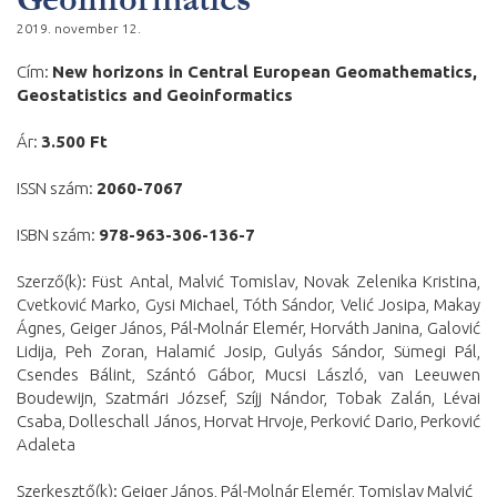
2019. november 12.
Cím:
New horizons in Central European Geomathematics,
Geostatistics and Geoinformatics
Ár:
3.500 Ft
ISSN szám:
2060-7067
ISBN szám:
978-963-306-136-7
Szerző(k): Füst Antal, Malvić Tomislav, Novak Zelenika Kristina,
Cvetković Marko, Gysi Michael, Tóth Sándor, Velić Josipa, Makay
Ágnes, Geiger János, Pál-Molnár Elemér, Horváth Janina, Galović
Lidija, Peh Zoran, Halamić Josip, Gulyás Sándor, Sümegi Pál,
Csendes Bálint, Szántó Gábor, Mucsi László, van Leeuwen
Boudewijn, Szatmári József, Szíjj Nándor, Tobak Zalán, Lévai
Csaba, Dolleschall János, Horvat Hrvoje, Perković Dario, Perković
Adaleta
Szerkesztő(k): Geiger János, Pál-Molnár Elemér, Tomislav Malvić