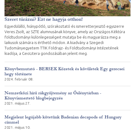
Szeret túrázni? Ezt ne hagyja otthon!
Egyedülálló, hiánypótló, szórakoztató és ismeretterjesztő egyszerre
Veres Zsolt, az SZTE alumnusának könyve, amely az Országos Kéktúra
földtudományi különlegességeit mutatja be és magyarázza meg a
laikusok számára is érthető módon. A kiadvány a Szegedi
Tudományegyetem TTIK Földrajz- és Földtudományi Intézetének
kiadója, a GeoLitera gondozásában jelent meg.
Könyvbemutató - BERSEK Kőzetek és kövületek Egy gerecsei
hegy története
2024. február 08.
Nemzetközi hírű rákgyűjtemény az Őslénytárban -
Könyvismertető blogbejegyzés
2021. május 27.
Megjelent legújabb kötetünk Badenian decapods of Hungary
címmel
2021. május 10.