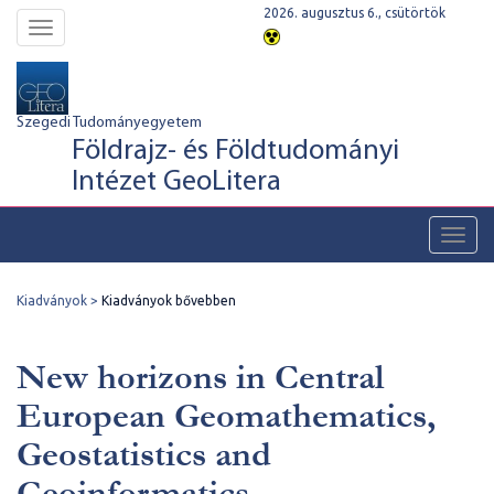
2026. augusztus 6., csütörtök
Toggle
navigation
Szegedi Tudományegyetem
Földrajz- és Földtudományi
Intézet GeoLitera
Toggl
navig
Kiadványok
Kiadványok bővebben
New horizons in Central
European Geomathematics,
Geostatistics and
Geoinformatics