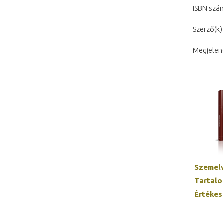
ISBN szá
Szerző(k)
Megjelen
Szemelv
Tartal
Értékes