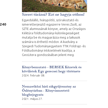
Szeret túrázni? Ezt ne hagyja otthon!
Egyedülálló, hiánypótló, szórakoztató és
240
ismeretterjesztő egyszerre Veres Zsolt, az
SZTE alumnusának könyve, amely az Országos
Kéktúra földtudományi különlegességeit
mutatja be és magyarázza meg a laikusok
számára is érthető módon. A kiadvány a
Szegedi Tudományegyetem TTIK Földrajz- és
Földtudományi Intézetének kiadója, a
GeoLitera gondozásában jelent meg.
Könyvbemutató - BERSEK Kőzetek és
kövületek Egy gerecsei hegy története
2024. február 08.
Nemzetközi hírű rákgyűjtemény az
Őslénytárban - Könyvismertető
blogbejegyzés
2021. május 27.