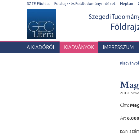
SZTE Főoldal
Földrajz- és Földtudományi Intézet
Neptun
Szegedi Tudomán
Földraj
A KIADÓRÓL
KIADVÁNYOK
IMPRESSZUM
Kiadványo
Magy
2019. nov
Cím:
Mag
Ár:
6.000
ISSN szá