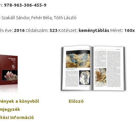
m:
978-963-306-455-9
: Szakáll Sándor, Fehér Béla, Tóth László
és éve:
2016
Oldalszám:
523
Kötészet:
keménytáblás
Méret:
160x
ények a könyvből
Előszó
omjegyzék
ítési információ