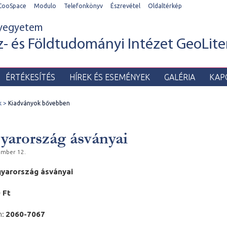
CooSpace
Modulo
Telefonkönyv
Észrevétel
Oldaltérkép
yegyetem
z- és Földtudományi Intézet GeoLite
ÉRTÉKESÍTÉS
HÍREK ÉS ESEMÉNYEK
GALÉRIA
KAP
k
Kiadványok bővebben
arország ásványai
ember 12.
yarország ásványai
 Ft
m:
2060-7067