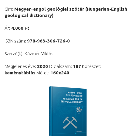
Cím:
Magyar–angol geológiai szótár (Hungarian-English
geological dictionary)
Ár:
4.000 Ft
ISBN szám:
978-963-306-726-0
Szerző(k): Kázmér Miklós
Megjelenés éve:
2020
Oldalszám:
187
Kötészet:
keménytáblás
Méret:
160x240