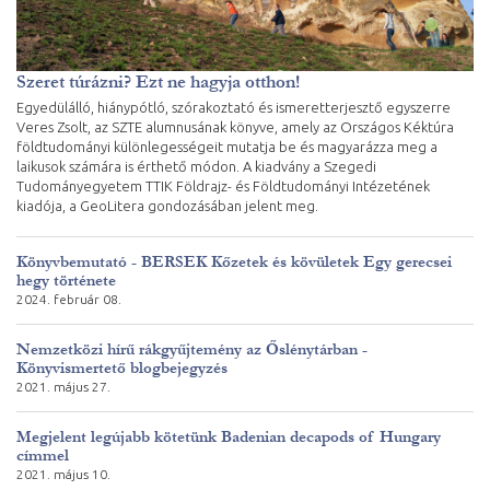
Szeret túrázni? Ezt ne hagyja otthon!
Egyedülálló, hiánypótló, szórakoztató és ismeretterjesztő egyszerre
Veres Zsolt, az SZTE alumnusának könyve, amely az Országos Kéktúra
földtudományi különlegességeit mutatja be és magyarázza meg a
laikusok számára is érthető módon. A kiadvány a Szegedi
Tudományegyetem TTIK Földrajz- és Földtudományi Intézetének
kiadója, a GeoLitera gondozásában jelent meg.
Könyvbemutató - BERSEK Kőzetek és kövületek Egy gerecsei
hegy története
2024. február 08.
Nemzetközi hírű rákgyűjtemény az Őslénytárban -
Könyvismertető blogbejegyzés
2021. május 27.
Megjelent legújabb kötetünk Badenian decapods of Hungary
címmel
2021. május 10.