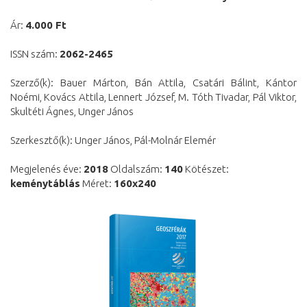
Ár:
4.000 Ft
ISSN szám:
2062-2465
Szerző(k): Bauer Márton, Bán Attila, Csatári Bálint, Kántor
Noémi, Kovács Attila, Lennert József, M. Tóth Tivadar, Pál Viktor,
Skultéti Ágnes, Unger János
Szerkesztő(k): Unger János, Pál-Molnár Elemér
Megjelenés éve:
2018
Oldalszám:
140
Kötészet:
keménytáblás
Méret:
160x240