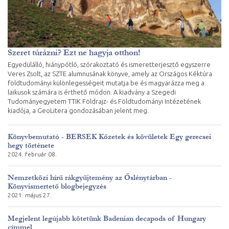
Szeret túrázni? Ezt ne hagyja otthon!
Egyedülálló, hiánypótló, szórakoztató és ismeretterjesztő egyszerre
Veres Zsolt, az SZTE alumnusának könyve, amely az Országos Kéktúra
földtudományi különlegességeit mutatja be és magyarázza meg a
laikusok számára is érthető módon. A kiadvány a Szegedi
Tudományegyetem TTIK Földrajz- és Földtudományi Intézetének
kiadója, a GeoLitera gondozásában jelent meg.
Könyvbemutató - BERSEK Kőzetek és kövületek Egy gerecsei
hegy története
2024. február 08.
Nemzetközi hírű rákgyűjtemény az Őslénytárban -
Könyvismertető blogbejegyzés
2021. május 27.
Megjelent legújabb kötetünk Badenian decapods of Hungary
címmel