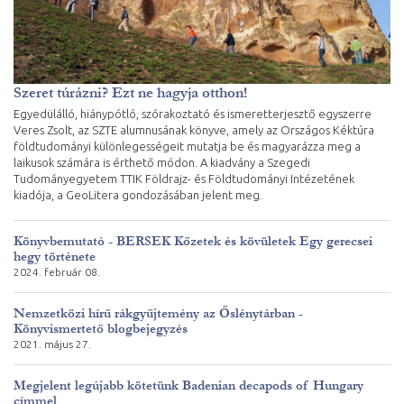
Szeret túrázni? Ezt ne hagyja otthon!
Egyedülálló, hiánypótló, szórakoztató és ismeretterjesztő egyszerre
Veres Zsolt, az SZTE alumnusának könyve, amely az Országos Kéktúra
földtudományi különlegességeit mutatja be és magyarázza meg a
laikusok számára is érthető módon. A kiadvány a Szegedi
Tudományegyetem TTIK Földrajz- és Földtudományi Intézetének
kiadója, a GeoLitera gondozásában jelent meg.
Könyvbemutató - BERSEK Kőzetek és kövületek Egy gerecsei
hegy története
2024. február 08.
Nemzetközi hírű rákgyűjtemény az Őslénytárban -
Könyvismertető blogbejegyzés
2021. május 27.
Megjelent legújabb kötetünk Badenian decapods of Hungary
címmel