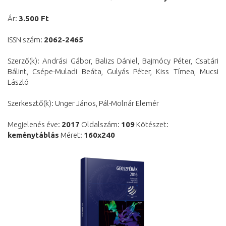
Ár:
3.500 Ft
ISSN szám:
2062-2465
Szerző(k): Andrási Gábor, Balizs Dániel, Bajmócy Péter, Csatári
Bálint, Csépe-Muladi Beáta, Gulyás Péter, Kiss Tímea, Mucsi
László
Szerkesztő(k): Unger János, Pál-Molnár Elemér
Megjelenés éve:
2017
Oldalszám:
109
Kötészet:
keménytáblás
Méret:
160x240