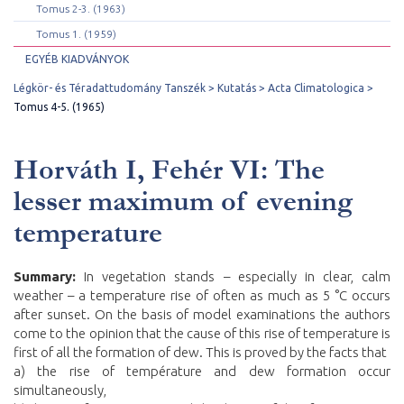
Tomus 2-3. (1963)
Tomus 1. (1959)
EGYÉB KIADVÁNYOK
Légkör- és Téradattudomány Tanszék
Kutatás
Acta Climatologica
Tomus 4-5. (1965)
Horváth I, Fehér VI: The
lesser maximum of evening
temperature
Summary:
In vegetation stands – especially in clear, calm
weather – a temperature rise of often as much as 5 °C occurs
after sunset. On the basis of model examinations the authors
come to the opinion that the cause of this rise of temperature is
first of all the formation of dew. This is proved by the facts that
a) the rise of température and dew formation occur
simultaneously,