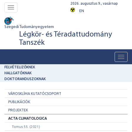
2026. augusztus 9., vasárnap
Toggle
EN
navigation
Szegedi Tudományegyetem
Légkör- és Téradattudomány
Tanszék
Toggl
navig
FELVÉTELIZŐKNEK
HALLGATÓKNAK
DOKTORANDUSZOKNAK
VÁROSKLÍMA KUTATÓCSOPORT
PUBLIKÁCIÓK
PROJEKTEK
ACTA CLIMATOLOGICA
Tomus 55. (2021)