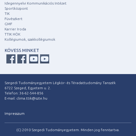
Idegennyelvi Kommunikációs Intézet
Sportközpont
TIK
Füvészkert
GMF
Karrier Iroda
TTIK HÖK
Kollégiumok, szakkollégiumok
KÖVESS MINKET
Szegedi Tudományegyetem Légkör- és Téradattudomány Tanszék
6722 Szeged, Egyetem u. 2.
Telefon: 36-62-544-856
E-mail: clima.ttik@szte.hu
Impresszum
(C) 2010 Szegedi Tudományegyetem. Minden jog fenntartva.