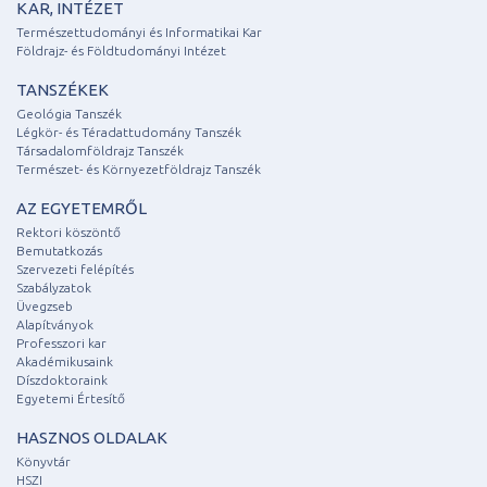
KAR, INTÉZET
Természettudományi és Informatikai Kar
Földrajz- és Földtudományi Intézet
TANSZÉKEK
Geológia Tanszék
Légkör- és Téradattudomány Tanszék
Társadalomföldrajz Tanszék
Természet- és Környezetföldrajz Tanszék
AZ EGYETEMRŐL
Rektori köszöntő
Bemutatkozás
Szervezeti felépítés
Szabályzatok
Üvegzseb
Alapítványok
Professzori kar
Akadémikusaink
Díszdoktoraink
Egyetemi Értesítő
HASZNOS OLDALAK
Könyvtár
HSZI