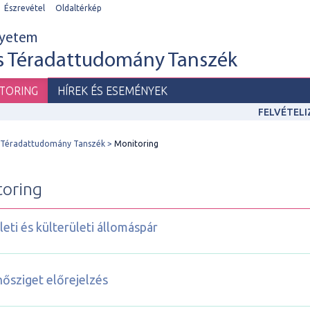
Észrevétel
Oldaltérkép
gyetem
és Téradattudomány Tanszék
TORING
HÍREK ÉS ESEMÉNYEK
FELVÉTEL
s Téradattudomány Tanszék
Monitoring
oring
leti és külterületi állomáspár
hősziget előrejelzés