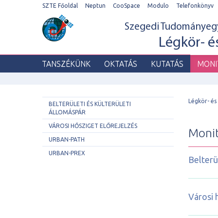
SZTE Főoldal
Neptun
CooSpace
Modulo
Telefonkönyv
Szegedi Tudománye
Légkör- 
TANSZÉKÜNK
OKTATÁS
KUTATÁS
MONI
Légkör- é
BELTERÜLETI ÉS KÜLTERÜLETI
ÁLLOMÁSPÁR
VÁROSI HŐSZIGET ELŐREJELZÉS
Monit
URBAN-PATH
URBAN-PREX
Belterü
Városi 