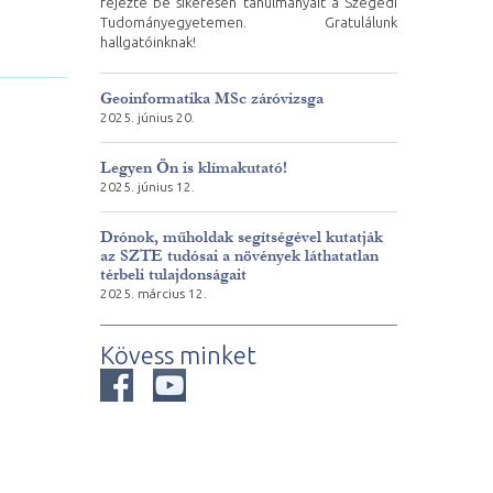
fejezte be sikeresen tanulmányait a Szegedi
Tudományegyetemen. Gratulálunk
hallgatóinknak!
Geoinformatika MSc záróvizsga
2025. június 20.
Legyen Ön is klímakutató!
2025. június 12.
Drónok, műholdak segítségével kutatják
az SZTE tudósai a növények láthatatlan
térbeli tulajdonságait
2025. március 12.
Kövess minket