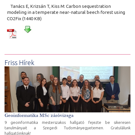
Tanács E, Krizsán T, Kiss M: Carbon sequestration
modeling in a temperate near-natural beech forest using
CO2Fix (1440 KB)
Friss Hírek
Geoinformatika MSc záróvizsga
9 geoinformatika mesterszakos hallgató fejezte be sikeresen
tanulmányait a Szegedi Tudományegyetemen. Gratulálunk
hallgatóinknak!