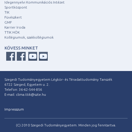
Idegennyelvi Kommunikációs Intézet
Sportközpont
TIK
Füvészkert
GMF
Karrier Iroda
TTIK HÖK
Kollégiumok, szakkollégiumok
KÖVESS MINKET
Szegedi Tudományegyetem Légkör- és Téradattudomány Tanszék
6722 Szeged, Egyetem u. 2.
Telefon: 36-62-544-856
E-mail: clima.ttik@szte.hu
Impresszum
(C) 2010 Szegedi Tudományegyetem. Minden jog fenntartva.