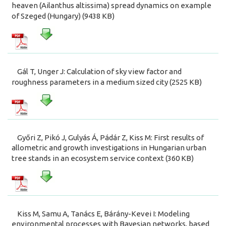
heaven (Ailanthus altissima) spread dynamics on example
of Szeged (Hungary) (9438 KB)
Gál T, Unger J: Calculation of sky view factor and
roughness parameters in a medium sized city (2525 KB)
Győri Z, Pikó J, Gulyás Á, Pádár Z, Kiss M: First results of
allometric and growth investigations in Hungarian urban
tree stands in an ecosystem service context (360 KB)
Kiss M, Samu A, Tanács E, Bárány-Kevei I: Modeling
environmental processes with Bayesian networks, based