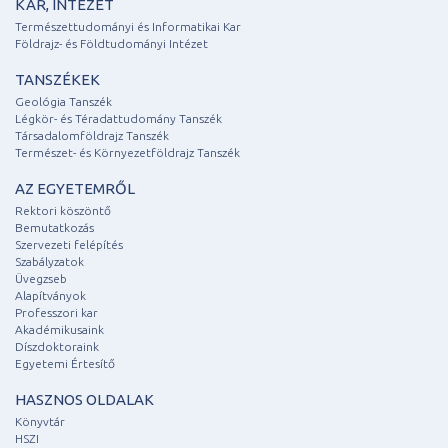
KAR, INTÉZET
Természettudományi és Informatikai Kar
Földrajz- és Földtudományi Intézet
TANSZÉKEK
Geológia Tanszék
Légkör- és Téradattudomány Tanszék
Társadalomföldrajz Tanszék
Természet- és Környezetföldrajz Tanszék
AZ EGYETEMRŐL
Rektori köszöntő
Bemutatkozás
Szervezeti felépítés
Szabályzatok
Üvegzseb
Alapítványok
Professzori kar
Akadémikusaink
Díszdoktoraink
Egyetemi Értesítő
HASZNOS OLDALAK
Könyvtár
HSZI