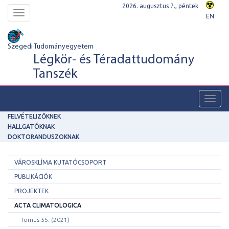
2026. augusztus 7., péntek
Toggle
EN
navigation
Szegedi Tudományegyetem
Légkör- és Téradattudomány
Tanszék
Toggl
navig
FELVÉTELIZŐKNEK
HALLGATÓKNAK
DOKTORANDUSZOKNAK
VÁROSKLÍMA KUTATÓCSOPORT
PUBLIKÁCIÓK
PROJEKTEK
ACTA CLIMATOLOGICA
Tomus 55. (2021)