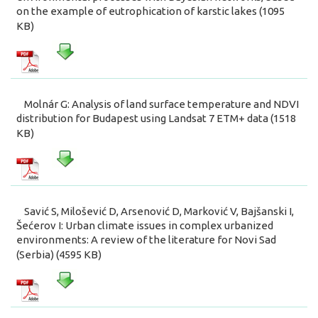
on the example of eutrophication of karstic lakes (1095
KB)
Molnár G: Analysis of land surface temperature and NDVI
distribution for Budapest using Landsat 7 ETM+ data (1518
KB)
Savić S, Milošević D, Arsenović D, Marković V, Bajšanski I,
Šećerov I: Urban climate issues in complex urbanized
environments: A review of the literature for Novi Sad
(Serbia) (4595 KB)