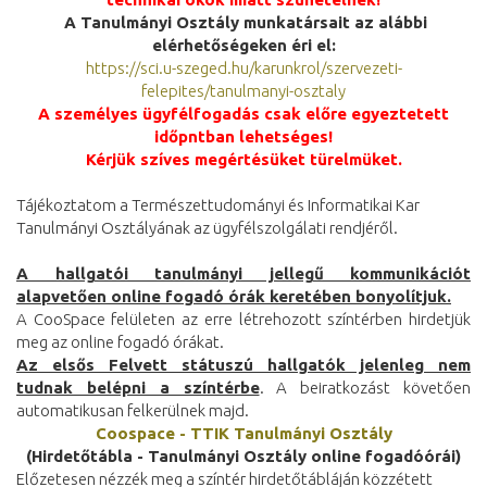
A Tanulmányi Osztály munkatársait az alábbi
elérhetőségeken éri el:
https://sci.u-szeged.hu/karunkrol/szervezeti-
felepites/tanulmanyi-osztaly
A személyes ügyfélfogadás csak előre egyeztetett
időpntban lehetséges!
Kérjük szíves megértésüket türelmüket.
Tájékoztatom a Természettudományi és Informatikai Kar
Tanulmányi Osztályának az ügyfélszolgálati rendjéről.
A hallgatói tanulmányi jellegű kommunikációt
alapvetően online fogadó órák keretében bonyolítjuk.
A CooSpace felületen az erre létrehozott színtérben hirdetjük
meg az online fogadó órákat.
Az elsős Felvett státuszú hallgatók jelenleg nem
tudnak belépni a színtérbe
. A beiratkozást követően
automatikusan felkerülnek majd.
Coospace - TTIK Tanulmányi Osztály
(Hirdetőtábla - Tanulmányi Osztály online fogadóórái)
Előzetesen nézzék meg a színtér hirdetőtábláján közzétett