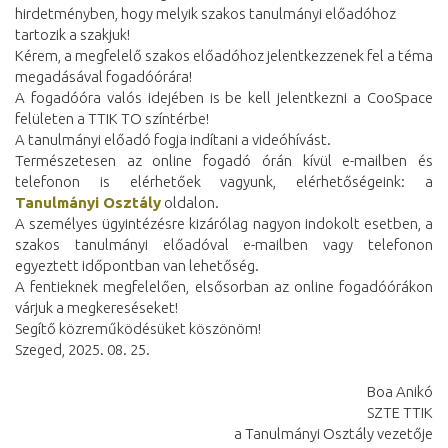
hirdetményben, hogy melyik szakos tanulmányi előadóhoz
tartozik a szakjuk!
Kérem, a megfelelő szakos előadóhoz jelentkezzenek fel a téma
megadásával fogadóórára!
A fogadóóra valós idejében is be kell jelentkezni a CooSpace
felületen a TTIK TO színtérbe!
A tanulmányi előadó fogja indítani a videóhívást.
Természetesen az online fogadó órán kívül e-mailben és
telefonon is elérhetőek vagyunk, elérhetőségeink: a
Tanulmányi Osztály
oldalon.
A személyes ügyintézésre kizárólag nagyon indokolt esetben, a
szakos tanulmányi előadóval e-mailben vagy telefonon
egyeztett időpontban van lehetőség.
A fentieknek megfelelően, elsősorban az online fogadóórákon
várjuk a megkereséseket!
Segítő közreműködésüket köszönöm!
Szeged, 2025. 08. 25.
Boa Anikó
SZTE TTIK
a Tanulmányi Osztály vezetője