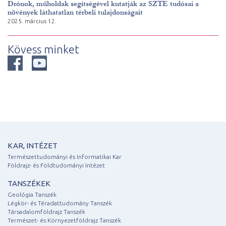
Drónok, műholdak segítségével kutatják az SZTE tudósai a
növények láthatatlan térbeli tulajdonságait
2025. március 12.
Kövess minket
KAR, INTÉZET
Természettudományi és Informatikai Kar
Földrajz- és Földtudományi Intézet
TANSZÉKEK
Geológia Tanszék
Légkör- és Téradattudomány Tanszék
Társadalomföldrajz Tanszék
Természet- és Környezetföldrajz Tanszék