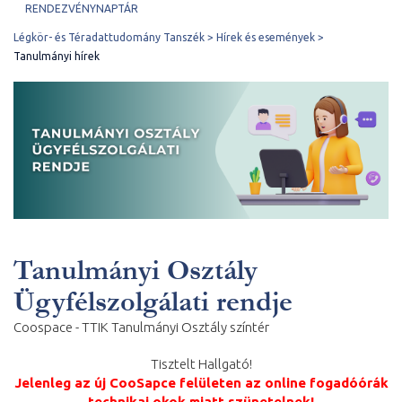
RENDEZVÉNYNAPTÁR
Légkör- és Téradattudomány Tanszék
Hírek és események
Tanulmányi hírek
Tanulmányi Osztály
Ügyfélszolgálati rendje
Coospace - TTIK Tanulmányi Osztály színtér
Tisztelt Hallgató!
Jelenleg az új CooSapce felületen az online fogadóórák
technikai okok miatt szünetelnek!