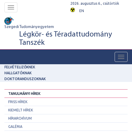
2026. augusztus 6., csütörtök
Toggle
EN
navigation
Szegedi Tudományegyetem
Légkör- és Téradattudomány
Tanszék
Toggl
navig
FELVÉTELIZŐKNEK
HALLGATÓKNAK
DOKTORANDUSZOKNAK
TANULMÁNYI HÍREK
FRISS HÍREK
KIEMELT HÍREK
HÍRARCHÍVUM
GALÉRIA