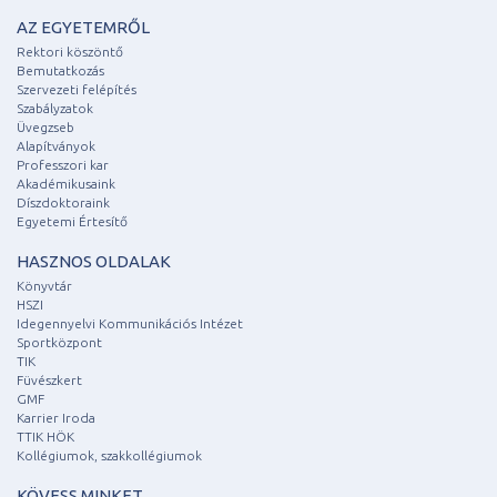
AZ EGYETEMRŐL
Rektori köszöntő
Bemutatkozás
Szervezeti felépítés
Szabályzatok
Üvegzseb
Alapítványok
Professzori kar
Akadémikusaink
Díszdoktoraink
Egyetemi Értesítő
HASZNOS OLDALAK
Könyvtár
HSZI
Idegennyelvi Kommunikációs Intézet
Sportközpont
TIK
Füvészkert
GMF
Karrier Iroda
TTIK HÖK
Kollégiumok, szakkollégiumok
KÖVESS MINKET