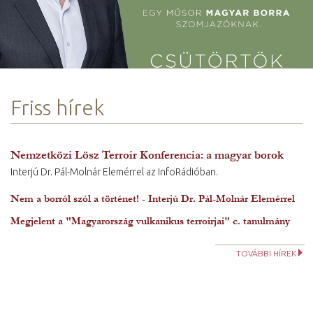
Friss hírek
Spirit FM interjú Dr. Pál-Molnár Elemérrel
A napokban megjelent, "Magyarország vulkanikus terroirjai" c. tanulmány kapcsán Rónai Egonnal beszélgetett a GeoTerroir Kutatócsoport vezetője, Dr. Pál-Molnár Elemér.
Nemzetközi Lösz Terroir Konferencia: a magyar borok
Interjú Dr. Pál-Molnár Elemérrel az InfoRádióban.
Nem a borról szól a történet! - Interjú Dr. Pál-Molnár Elemérrel
Megjelent a "Magyarország vulkanikus terroirjai" c. tanulmány
TOVÁBBI HÍREK