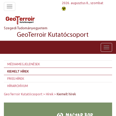
2026. augusztus 8., szombat
Toggle
navigation
Szegedi Tudományegyetem
GeoTerroir Kutatócsoport
Toggl
navig
MÉDIAMEGJELENÉSEK
KIEMELT HÍREK
FRISS HÍREK
HÍRARCHÍVUM
GeoTerroir Kutatócsoport
Hírek
Kiemelt hírek