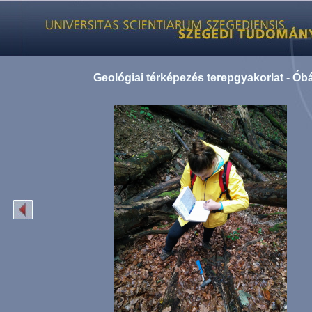
Geológiai térképezés terepgyakorlat - Ób