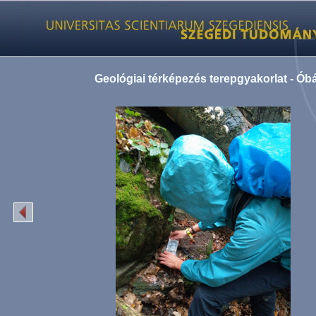
Geológiai térképezés terepgyakorlat - Ób