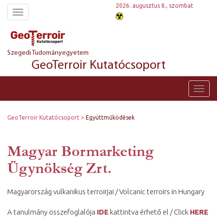
2026. augusztus 8., szombat
Toggle
navigation
Szegedi Tudományegyetem
GeoTerroir Kutatócsoport
Toggl
navig
GeoTerroir Kutatócsoport
Együttműködések
Magyar Bormarketing
Ügynökség Zrt.
Magyarország vulkanikus terroirjai / Volcanic terroirs in Hungary
A tanulmány összefoglalója
IDE
kattintva érhető el / Click
HERE