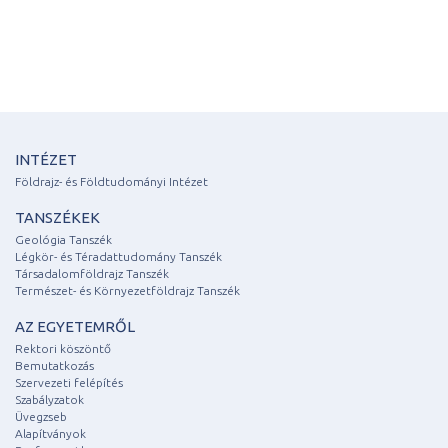
INTÉZET
Földrajz- és Földtudományi Intézet
TANSZÉKEK
Geológia Tanszék
Légkör- és Téradattudomány Tanszék
Társadalomföldrajz Tanszék
Természet- és Környezetföldrajz Tanszék
AZ EGYETEMRŐL
Rektori köszöntő
Bemutatkozás
Szervezeti felépítés
Szabályzatok
Üvegzseb
Alapítványok