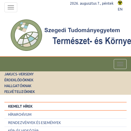
2026. augusztus 7., péntek
Toggle
EN
navigation
Toggl
navig
JAKUCS-VERSENY
ÉRDEKLŐDŐKNEK
HALLGATÓKNAK
FELVÉTELIZŐKNEK
KIEMELT HÍREK
HÍRARCHÍVUM
RENDEZVÉNYEK ÉS ESEMÉNYEK
KÉP- ÉS VIDEÓTÁR