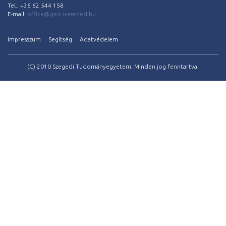
Tel.: +36 62 544 158
E-mail:
office@geo.u-szeged.hu
Impresszum
Segítség
Adatvédelem
(C) 2010 Szegedi Tudományegyetem. Minden jog fenntartva.