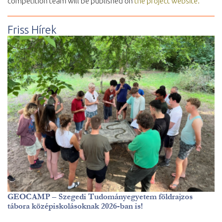
competition team will be published on
the project website.
Friss Hírek
GEOCAMP – Szegedi Tudományegyetem földrajzos
tábora középiskolásoknak 2026-ban is!