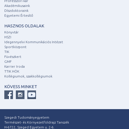
Professzori kar
Akadémikusaink
Díszdoktoraink
Egyetemi Értesítő
HASZNOS OLDALAK
Könyvtár
HSZI
Idegennyelvi Kommunikációs Intézet
Sportközpont
TIK
Füvészkert
GMF
Karrier Iroda
TTIK HÖK
Kollégiumok, szakkollégiumok
KÖVESS MINKET
Szegedi Tudományegyetem
Természet- és Környezetföldrajz Tanszék
H-6722, Szeged Egyetem u. 2-6.