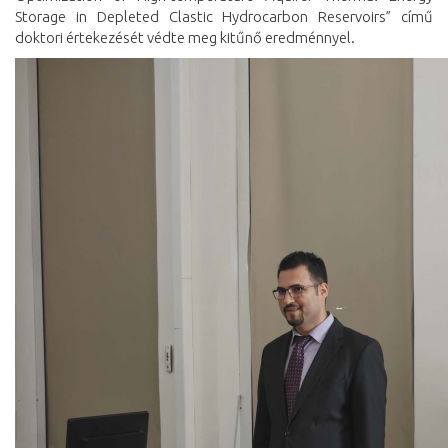
Storage in Depleted Clastic Hydrocarbon Reservoirs” című
doktori értekezését védte meg kitűnő eredménnyel.