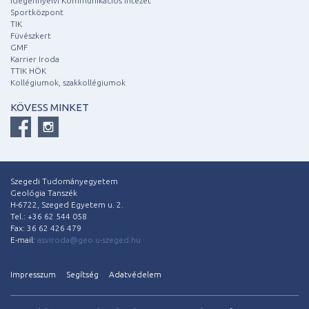
Idegennyelvi Kommunikációs Intézet
Sportközpont
TIK
Füvészkert
GMF
Karrier Iroda
TTIK HÖK
Kollégiumok, szakkollégiumok
KÖVESS MINKET
Szegedi Tudományegyetem
Geológia Tanszék
H-6722, Szeged Egyetem u. 2.
Tel.: +36 62 544 058
Fax: 36 62 426 479
E-mail:
asviroda@geo.u-szeged.hu
Impresszum
Segítség
Adatvédelem