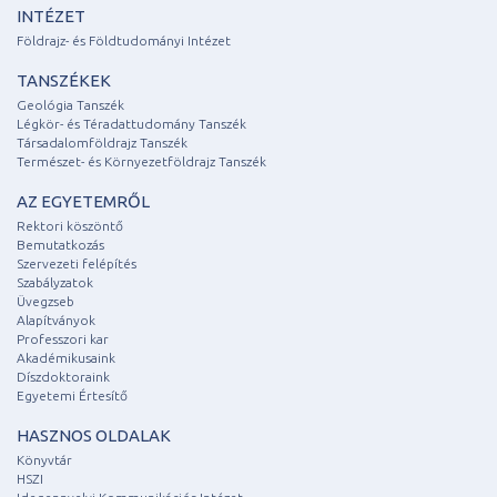
INTÉZET
Földrajz- és Földtudományi Intézet
TANSZÉKEK
Geológia Tanszék
Légkör- és Téradattudomány Tanszék
Társadalomföldrajz Tanszék
Természet- és Környezetföldrajz Tanszék
AZ EGYETEMRŐL
Rektori köszöntő
Bemutatkozás
Szervezeti felépítés
Szabályzatok
Üvegzseb
Alapítványok
Professzori kar
Akadémikusaink
Díszdoktoraink
Egyetemi Értesítő
HASZNOS OLDALAK
Könyvtár
HSZI