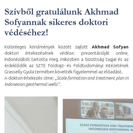
Szívből gratulálunk Akhmad
Sofyannak sikeres doktori
védéséhez!
Különleges körülmények között zajlott
Akhmad Sofyan
doktori értekezésének védése: prezentációját online,
Indonéziából tartotta meg, miközben a bizottság tagjai és az
érdeklődők az SZTE Földrajz- és Földtudományi Intézetének
Grasselly Gyula termében követték figyelemmel az előadást.
A doktori értekezés címe:
„Scale formation and treatment plan in
Indonesian geothermal wells”
.