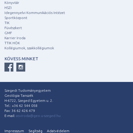
Könyvtár
HSZI
Idegennyelvi Kommunikációs Intézet
Sportközpont
TIK
Füvészkert
GMF
Karrier Iroda
TTIK HÖK
Kollégiumok, szakkollégiumok
KÖVESS MINKET
Szegedi Tudományegyetem
Geológia Tanszék
H-6722, Szeged Egyetem u. 2.
Tel.: +36 62 544 058
Fax: 36 62 426 479
E-mail:
asviroda@geo.u-szeged.hu
Impresszum
Segítség
Adatvédelem