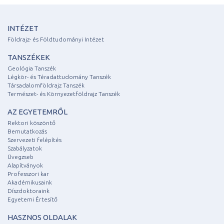
INTÉZET
Földrajz- és Földtudományi Intézet
TANSZÉKEK
Geológia Tanszék
Légkör- és Téradattudomány Tanszék
Társadalomföldrajz Tanszék
Természet- és Környezetföldrajz Tanszék
AZ EGYETEMRŐL
Rektori köszöntő
Bemutatkozás
Szervezeti felépítés
Szabályzatok
Üvegzseb
Alapítványok
Professzori kar
Akadémikusaink
Díszdoktoraink
Egyetemi Értesítő
HASZNOS OLDALAK