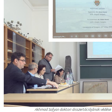
Akhmad Sofyan doktori disszertációjának védése