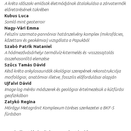
A kréta időszaki emlősök életmódjának átalakulása a zárvatermők
előretörésének tükrében
Kubus Luca
Somló mint geoterroir
Nagy-Vári Emma
Felszíni szarmata-pannóniai határszelvény komplex (mikrofácies,
kőzettani és geokémiai) vizsgálata a Papukból
Szabó Patrik Nataniel
A hódmezővásárhelyi termálvíz-kitermelés és -visszasajtolás
összehasonlító elemzése
Szűcs Tamás Dávid
Késő kréta ankylosauridák ökológiai szerepének rekonstrukciója
morfológiai, anatómiai illetve, fosszilis előfordulásai alapján
Ujfalvi Dávid
Image log mérési módszerek és geológiai értelmezésük a kútfúrási
geofizikában
Zatykó Regina
Mórágyi Metagránit Komplexum töréses szerkezetei a BKF-5
fúrásban