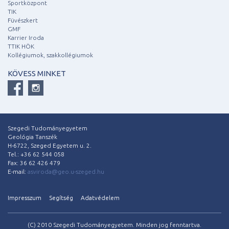
Sportközpont
TIK
Füvészkert
GMF
Karrier Iroda
TTIK HÖK
Kollégiumok, szakkollégiumok
KÖVESS MINKET
Szegedi Tudományegyetem
Geológia Tanszék
H-6722, Szeged Egyetem u. 2.
Tel.: +36 62 544 058
Fax: 36 62 426 479
E-mail:
asviroda@geo.u-szeged.hu
Impresszum
Segítség
Adatvédelem
(C) 2010 Szegedi Tudományegyetem. Minden jog fenntartva.