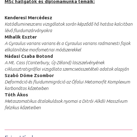
MSc hallgatók és diplomamunka témáik:
Kenderesi Mercédesz
Katódlumineszcens vizsgálatok során képződő hő hatása kalcitban
lévő fluidumzárványokra
Mihalik Eszter
A Gyraulus varians varians és a Gyraulus varians radmanesti fajok
elkülönítése morfometriai módszerekkel
Nádasi Csaba Botond
A Mt. Cass (Canterbury, Új-Zéland) löszszelvényének
ciklussztratigráfiai vizsgálata szemcseösszetételi adatok alapján
Szabó Döme Zsombor
Deformáció és fluidummigráció az Ófalui Metamorfit Komplexum
karbonátos kőzeteiben
Tóth Ákos
Metaszomatikus átalakulások nyomai a Ditrói Alkáli Masszívum
felzikus kőzeteiben