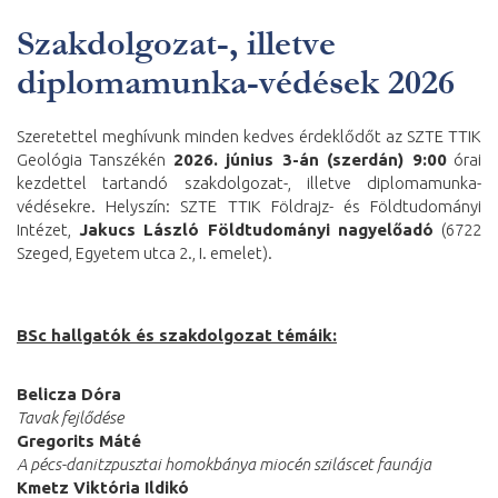
Szakdolgozat-, illetve
diplomamunka-védések 2026
Szeretettel meghívunk minden kedves érdeklődőt az SZTE TTIK
Geológia Tanszékén
2026. június 3-án (szerdán) 9:00
órai
kezdettel tartandó szakdolgozat-, illetve diplomamunka-
védésekre. Helyszín: SZTE TTIK Földrajz- és Földtudományi
Intézet,
Jakucs László Földtudományi nagyelőadó
(6722
Szeged, Egyetem utca 2., I. emelet).
BSc hallgatók és szakdolgozat témáik:
Belicza Dóra
Tavak fejlődése
Gregorits Máté
A pécs-danitzpusztai homokbánya miocén sziláscet faunája
Kmetz Viktória Ildikó