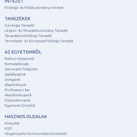
INTÉZET
Földrajz- és Földtudományi Intézet
TANSZÉKEK
Geológia Tanszék
Légkör- és Téradattudomány Tanszék
Társadalomföldrajz Tanszék
Természet- és Környezetföldrajz Tanszék
AZ EGYETEMRŐL
Rektori köszöntő
Bemutatkozás
Szervezeti felépítés
Szabályzatok
Üvegzseb
Alapítványok
Professzori kar
Akadémikusaink
Díszdoktoraink
Egyetemi Értesítő
HASZNOS OLDALAK
Könyvtár
HSZI
Idegennyelvi Kommunikációs Intézet