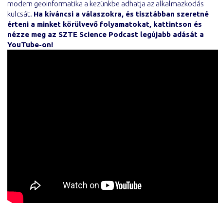
modern geoinformatika a kezünkbe adhatja az alkalmazkodás
kulcsát.
Ha kíváncsi a válaszokra, és tisztábban szeretné
érteni a minket körülvevő folyamatokat, kattintson és
nézze meg az SZTE Science Podcast legújabb adását a
YouTube-on!