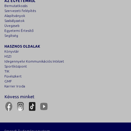
AZ EGYETEMRŐL
Bemutatkozás
Szervezeti felépítés
Alapítványok
Szabályzatok
Üvegzseb
Egyetemi Értesítő
Segítség
HASZNOS OLDALAK
Könyvtár
HSZI
Idegennyelvi Kommunikációs Intézet
Sportközpont
TIK
Füvészkert
GMF
Karrier Iroda
Kövess minket
Szegedi Tudományegyetem