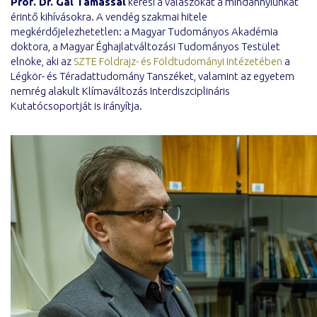
Prof. Dr. Gál Tamással
keresi a válaszokat a mindannyiunkat
érintő kihívásokra. A vendég szakmai hitele
megkérdőjelezhetetlen: a Magyar Tudományos Akadémia
doktora, a Magyar Éghajlatváltozási Tudományos Testület
elnöke, aki az
SZTE Földrajz- és Földtudományi Intézetében
a
Légkör- és Téradattudomány Tanszéket, valamint az egyetem
nemrég alakult Klímaváltozás Interdiszciplináris
Kutatócsoportját is irányítja.