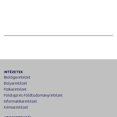
INTÉZETEK
Biológia Intézet
Bolyai Intézet
Fizikai Intézet
Földrajzi és Földtudományi Intézet
Informatikai Intézet
Kémiai Intézet