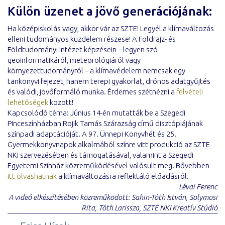
Külön üzenet a jövő generációjának:
Ha középiskolás vagy, akkor vár az SZTE! Legyél a klímaváltozás
elleni tudományos küzdelem részese! A Földrajz- és
Földtudományi Intézet képzésein – legyen szó
geoinformatikáról, meteorológiáról vagy
környezettudományról – a klímavédelem nemcsak egy
tankönyvi fejezet, hanem terepi gyakorlat, drónos adatgyűjtés
és valódi, jövőformáló munka. Érdemes szétnézni a
felvételi
lehetőségek
között!
Kapcsolódó téma: Június 14-én mutatták be a Szegedi
Pinceszínházban Rojik Tamás Szárazság című disztópiájának
színpadi adaptációját. A 97. Ünnepi Könyvhét és 25.
Gyermekkönyvnapok alkalmából színre vitt produkció az SZTE
NKI szervezésében és támogatásával, valamint a Szegedi
Egyetemi Színház közreműködésével valósult meg. Bővebben
itt olvashatnak
a klímaváltozásra reflektáló előadásról.
Lévai Ferenc
A videó elkészítésében közreműködött: Sahin-Tóth István, Solymosi
Rita, Tóth Larissza, SZTE NKI Kreatív Stúdió