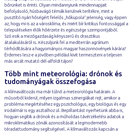
bőrünket is érinti. Olyan mindannyiunk mindennapjait
befolyásoló, húsbavágó témák kerülnek terítékre, mint a
pusztító nyári hőségért felelős „hőkupola” jelenség, vagy éppen
az, hogy mi is az a városklíma, és miért bír kritikus fontossággal a
településeken élők hőérzete és egészsége szempontjából.
Szó esik a mezőgazdaság kényszerű és drasztikus
átalakulásáról is. Készüljünk fel a mediterrán agrárium
térhódítására a hagyományos magyar haszonnövények kárára?
Érdemes lesz-e a jövőben például kivit termeszteni a teljesen
más arcát mutató dél-alföldi tájon?
Több mint meteorológia: drónok és
tudományágak összefogása
A klímaváltozás ma már túlnő a meteorológia határain. A
műsorból kiderül, milyen izgalmas szinergiákat rejt, amikor a
probléma megértéséhez egy pszichológus, egy biológus és egy
irodalmár is egy asztalhoz ül. Bepillantást nyerhetünk abba is,
hogyan segítik a drónok és a műholdas távérzékelési adatok a
mikroklimatikus zónák azonosítását a legmodernebb
téradattudomány segítségével. A klímaváltozás kapcsán a