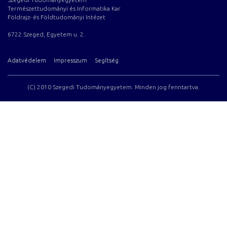
Természettudományi és Informatika Kar
Földrajz- és Földtudományi Intézet
6722 Szeged, Egyetem u. 2.
Adatvédelem
Impresszum
Segítség
(C) 2010 Szegedi Tudományegyetem. Minden jog fenntartva.