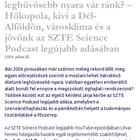
leghűvösebb nyara vár ránk? –
Hőkupola, kivi a Dél-
Alföldön, városklíma és a
jövőnk az SZTE Science
Podcast legújabb adásában
2026. július 02.
Bár 2026 júniusában már számos meleg rekord dőlt meg,
egyes előrejelzések szerint a mostani lehet hátralévő
életünk leghűvösebb nyara. Valóban egyetlen emberöltő
alatt borult fel ennyire a megszokott éghajlati rendszerünk?
Többek között ezt az égető kérdést járja körbe az SZTE
Science Podcast legújabb adása, amelyben a
szenzációhajhászás és a pánikkeltés helyett a tudományos
tisztánlátásé a főszerep.
Az SZTE Scinece Podcast legújabb YouTube-epizódjában Lévai
Ferenc házigazda hazánk egyik legelismertebb szakértőjével,