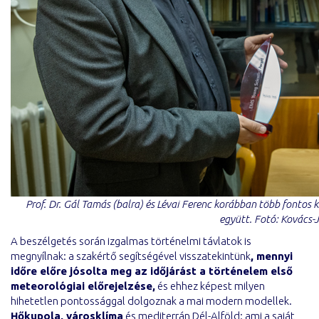
Prof. Dr. Gál Tamás (balra) és Lévai Ferenc korábban több fontos 
együtt. Fotó: Kovács
A beszélgetés során izgalmas történelmi távlatok is
megnyílnak: a szakértő segítségével visszatekintünk
, mennyi
időre előre jósolta meg az időjárást a történelem első
meteorológiai előrejelzése,
és ehhez képest milyen
hihetetlen pontossággal dolgoznak a mai modern modellek.
Hőkupola, városklíma
és mediterrán Dél-Alföld: ami a saját