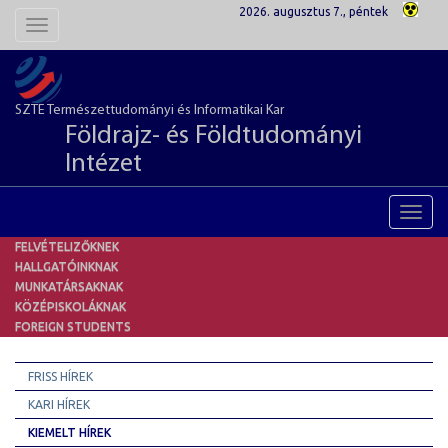
2026. augusztus 7., péntek
Toggle
navigation
SZTE Természettudományi és Informatikai Kar
Földrajz- és Földtudományi
Intézet
Toggl
navig
FELVÉTELIZŐKNEK
HALLGATÓINKNAK
MUNKATÁRSAKNAK
KÖZÉPISKOLÁKNAK
FOREIGN STUDENTS
FRISS HÍREK
KARI HÍREK
KIEMELT HÍREK