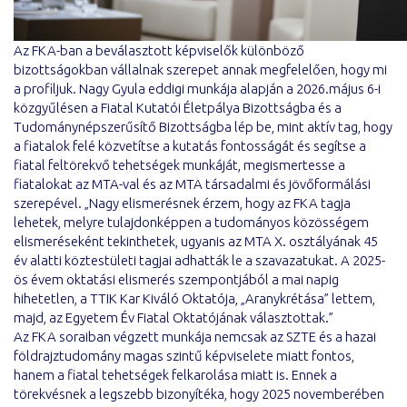
Az FKA-ban a beválasztott képviselők különböző
bizottságokban vállalnak szerepet annak megfelelően, hogy mi
a profiljuk. Nagy Gyula eddigi munkája alapján a 2026.május 6-i
közgyűlésen a Fiatal Kutatói Életpálya Bizottságba és a
Tudománynépszerűsítő Bizottságba lép be, mint aktív tag, hogy
a fiatalok felé közvetítse a kutatás fontosságát és segítse a
fiatal feltörekvő tehetségek munkáját, megismertesse a
fiatalokat az MTA-val és az MTA társadalmi és jövőformálási
szerepével. „Nagy elismerésnek érzem, hogy az FKA tagja
lehetek, melyre tulajdonképpen a tudományos közösségem
elismeréseként tekinthetek, ugyanis az MTA X. osztályának 45
év alatti köztestületi tagjai adhatták le a szavazatukat. A 2025-
ös évem oktatási elismerés szempontjából a mai napig
hihetetlen, a TTIK Kar Kiváló Oktatója, „Aranykrétása” lettem,
majd, az Egyetem Év Fiatal Oktatójának választottak.”
Az FKA soraiban végzett munkája nemcsak az SZTE és a hazai
földrajztudomány magas szintű képviselete miatt fontos,
hanem a fiatal tehetségek felkarolása miatt is. Ennek a
törekvésnek a legszebb bizonyítéka, hogy 2025 novemberében