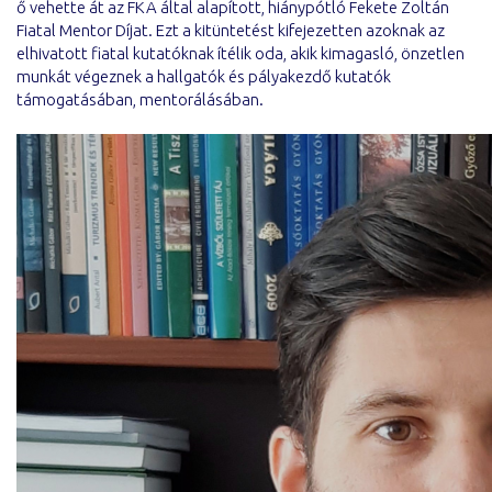
ő vehette át az FKA által alapított, hiánypótló Fekete Zoltán
Fiatal Mentor Díjat. Ezt a kitüntetést kifejezetten azoknak az
elhivatott fiatal kutatóknak ítélik oda, akik kimagasló, önzetlen
munkát végeznek a hallgatók és pályakezdő kutatók
támogatásában, mentorálásában.