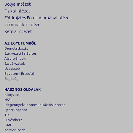
Bolyai Intézet
Fizikai Intézet
Földrajzi és Földtudományi Intézet
Informatikai Intézet
Kémiai Intézet
AZ EGYETEMRŐL
Bemutatkozás
Szervezeti felépítés
Alapítványok
Szabályzatok
Üvegzseb
Egyetemi Értesítő
Segítség
HASZNOS OLDALAK
Könyvtár
HSZI
Idegennyelvi Kommunikációs Intézet
Sportközpont
TIK
Füvészkert
GMF
Karrier Iroda