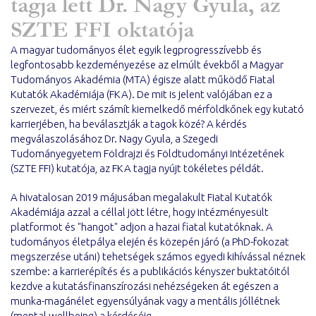
tagja lett Dr. Nagy Gyula, az
SZTE FFI oktatója
A magyar tudományos élet egyik legprogresszívebb és
legfontosabb kezdeményezése az elmúlt évekből a Magyar
Tudományos Akadémia (MTA) égisze alatt működő Fiatal
Kutatók Akadémiája (FKA). De mit is jelent valójában ez a
szervezet, és miért számít kiemelkedő mérföldkőnek egy kutató
karrierjében, ha beválasztják a tagok közé? A kérdés
megválaszolásához Dr. Nagy Gyula, a Szegedi
Tudományegyetem Földrajzi és Földtudományi Intézetének
(SZTE FFI) kutatója, az FKA tagja nyújt tökéletes példát.
A hivatalosan 2019 májusában megalakult Fiatal Kutatók
Akadémiája azzal a céllal jött létre, hogy intézményesült
platformot és "hangot" adjon a hazai fiatal kutatóknak. A
tudományos életpálya elején és közepén járó (a PhD-fokozat
megszerzése utáni) tehetségek számos egyedi kihívással néznek
szembe: a karrierépítés és a publikációs kényszer buktatóitól
kezdve a kutatásfinanszírozási nehézségeken át egészen a
munka-magánélet egyensúlyának vagy a mentális jóllétnek
(mental wellbeing) a kérdéséig.