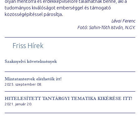
olyan mentorra és érdekképviselőre találhatnak benne, aki a
tudományos kiválóságot emberséggel és támogató
közösségépítéssel párosítja.
Lévai Ferenc
Fotó: Sahin-Tóth István, N.GY.
Friss Hírek
Szaknyelvi követelmények
Mintatantervek elérhetők itt!
2025. szeptember 08.
HITELESÍTETT TANTÁRGYI TEMATIKA KIKÉRÉSE ITT!
2021. január 20.