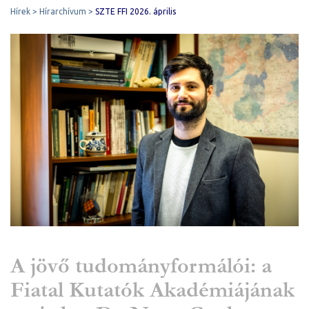
Hírek
Hírarchívum
SZTE FFI 2026. április
A jövő tudományformálói: a
Fiatal Kutatók Akadémiájának