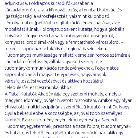
adjunktusa. Földrajzos kutatói fókuszában a
társadalomföldrajz, a klímaváltozás, a fenntarthatóság, és
igazságosság, a városfejlesztés, valamint különböző
térfolyamatok (például a digitalizáció térségi hatásai, az e-
mobilitás) állnak. Földrajztudósként kutatja, hogy a globális
kihívások – legyen szó társadalmi egyenlőtlenségekről,
környezeti problémákról vagy a fenntartható városi létről –
miként csapódnak le lokális és regionális szinteken.
Tudományos munkássága mellett kiemelten fontos számára a
társadalmi felelősségvállalás, gyakori szereplője
tudománykommunikációs rendezvényeknek. Folyamatos
kapcsolatban áll magyar települések, nagyvárosok
városfejlesztési vezetésével és aktívan hozzájárul
településfejlesztési munkájukhoz.
A Fiatal Kutatók Akadémiája egy szellemi műhely, amely a
magyar tudomány jövőjét hivatott biztosítani. Amikor egy olyan
elhivatott, multidiszciplináris szemléletű kutató, mint Dr. Nagy
Gyula bekerül ebbe a közösségbe, az jóval több személyes
sikernél. Ez az eredmény egyértelmű nyereség a Szegedi
Tudományegyetemnek, presztízs a hazai földrajztudománynak,
és hatalmas lehetőség a jövő kutatógenerációinak, akik egy