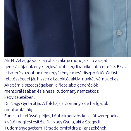
Aki FKA-taggá válik, arról a szakma mondja ki: ő a saját
generációjának egyik legkiválóbb, legdinamikusabb elméje. Ez az
elismerés azonban nem egy "kényelmes" díszpozíció. Óriási
felelősséggel jár, hiszen a tagoktól aktív munkát várnak el az
Akadémia bizottságaiban, a fiatalabb generációk
mentorálásában és a hazai tudomány nemzetközi
képviseletében.
Dr. Nagy Gyula útja: A földrajztudománytól a hallgatók
mentorálásáig
Ennek a felelősségteljes, többdimenziós kutatói szerepnek a
kiváló megtestesítője Dr. Nagy Gyula, aki a Szegedi
Tudományegyetem Társadalomföldrajz Tanszékének