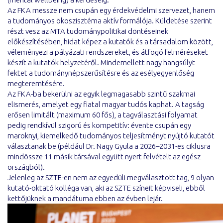
Az FKA messze nem csupán egy érdekvédelmi szervezet, hanem
a tudományos ökoszisztéma aktív formálója. Küldetése szerint
részt vesz az MTA tudománypolitikai döntéseinek
előkészítésében, hidat képez a kutatók és a társadalom között,
véleményezi a pályázati rendszereket, és átfogó felméréseket
készít a kutatók helyzetéről. Mindemellett nagy hangsúlyt
fektet a tudománynépszerűsítésre és az esélyegyenlőség
megteremtésére.
Az FKA-ba bekerülni az egyik legmagasabb szintű szakmai
elismerés, amelyet egy fiatal magyar tudós kaphat. A tagság
erősen limitált (maximum 60 fős), a tagválasztási folyamat
pedig rendkívül szigorú és kompetitív: évente csupán egy
maroknyi, kiemelkedő tudományos teljesítményt nyújtó kutatót
választanak be (például Dr. Nagy Gyula a 2026–2031-es ciklusra
mindössze 11 másik társával együtt nyert felvételt az egész
országból).
Jelenleg az SZTE-en nem az egyedüli megválasztott tag, 9 olyan
kutató-oktató kolléga van, aki az SZTE színeit képviseli, ebből
kettőjüknek a mandátuma ebben az évben lejár.