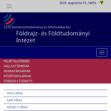
2026. augusztus 10., hétfő
Toggle
navigation
SZTE Természettudományi és Informatikai Kar
Földrajz- és Földtudományi
Intézet
Toggl
navig
FELVÉTELIZŐKNEK
HALLGATÓINKNAK
MUNKATÁRSAKNAK
KÖZÉPISKOLÁKNAK
FOREIGN STUDENTS
FRISS HÍREK
KARI HÍREK
KIEMELT HÍREK