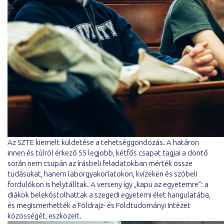
Az SZTE kiemelt küldetése a tehetséggondozás. A határon
innen és túlról érkező 55 legjobb, kétfős csapat tagjai a döntő
során nem csupán az írásbeli feladatokban mérték össze
tudásukat, hanem laborgyakorlatokon, kvízeken és szóbeli
fordulókon is helytálltak. A verseny így „kapu az egyetemre”: a
diákok belekóstolhattak a szegedi egyetemi élet hangulatába,
és megismerhették a Földrajz- és Földtudományi Intézet
közösségét, eszközeit.