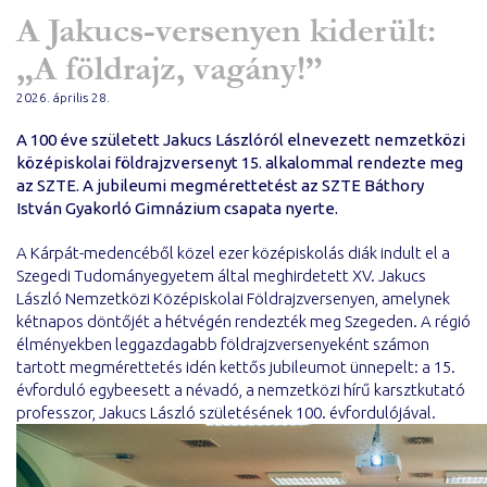
A Jakucs-versenyen kiderült:
„A földrajz, vagány!”
2026. április 28.
A 100 éve született Jakucs Lászlóról elnevezett nemzetközi
középiskolai földrajzversenyt 15. alkalommal rendezte meg
az SZTE. A jubileumi megmérettetést az SZTE Báthory
István Gyakorló Gimnázium csapata nyerte.
A Kárpát-medencéből közel ezer középiskolás diák indult el a
Szegedi Tudományegyetem által meghirdetett XV. Jakucs
László Nemzetközi Középiskolai Földrajzversenyen, amelynek
kétnapos döntőjét a hétvégén rendezték meg Szegeden. A régió
élményekben leggazdagabb földrajzversenyeként számon
tartott megmérettetés idén kettős jubileumot ünnepelt: a 15.
évforduló egybeesett a névadó, a nemzetközi hírű karsztkutató
professzor, Jakucs László születésének 100. évfordulójával.