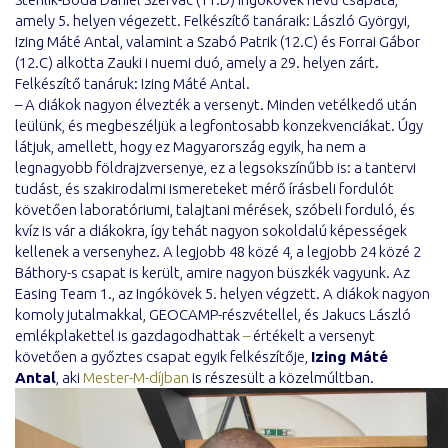
amely 5. helyen végezett. Felkészítő tanáraik: László Györgyi,
Izing Máté Antal, valamint a Szabó Patrik (12.C) és Forrai Gábor
(12.C) alkotta Zauki i nuemi duó, amely a 29. helyen zárt.
Felkészítő tanáruk: Izing Máté Antal.
– A diákok nagyon élvezték a versenyt. Minden vetélkedő után
leülünk, és megbeszéljük a legfontosabb konzekvenciákat. Úgy
látjuk, amellett, hogy ez Magyarország egyik, ha nem a
legnagyobb földrajzversenye, ez a legsokszínűbb is: a tantervi
tudást, és szakirodalmi ismereteket mérő írásbeli fordulót
követően laboratóriumi, talajtani mérések, szóbeli forduló, és
kvíz is vár a diákokra, így tehát nagyon sokoldalú képességek
kellenek a versenyhez. A legjobb 48 közé 4, a legjobb 24 közé 2
Báthory-s csapat is került, amire nagyon büszkék vagyunk. Az
Easing Team 1., az Ingókövek 5. helyen végzett. A diákok nagyon
komoly jutalmakkal, GEOCAMP-részvétellel, és Jakucs László
emlékplakettel is gazdagodhattak
–
értékelt a versenyt
követően a győztes csapat egyik felkészítője,
Izing Máté
Antal
, aki
Mester-M-díjban
is részesült a közelmúltban.