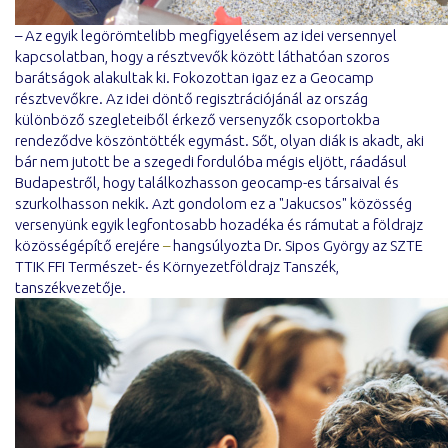
– Az egyik legörömtelibb megfigyelésem az idei versennyel
kapcsolatban, hogy a résztvevők között láthatóan szoros
barátságok alakultak ki. Fokozottan igaz ez a Geocamp
résztvevőkre. Az idei döntő regisztrációjánál az ország
különböző szegleteiből érkező versenyzők csoportokba
rendeződve köszöntötték egymást. Sőt, olyan diák is akadt, aki
bár nem jutott be a szegedi fordulóba mégis eljött, ráadásul
Budapestről, hogy találkozhasson geocamp-es társaival és
szurkolhasson nekik. Azt gondolom ez a "Jakucsos" közösség
versenyünk egyik legfontosabb hozadéka és rámutat a földrajz
közösségépítő erejére
–
hangsúlyozta Dr. Sipos György az SZTE
TTIK FFI Természet- és Környezetföldrajz Tanszék,
tanszékvezetője.