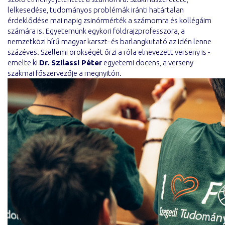
lelkesedése, tudományos problémák iránti határtalan
érdeklődése mai napig zsinórmérték a számomra és kollégáim
számára is. Egyetemünk egykori földrajzprofesszora, a
nemzetközi hírű magyar karszt- és barlangkutató az idén lenne
százéves. Szellemi örökségét őrzi a róla elnevezett verseny is -
emelte ki
Dr. Szilassi Péter
egyetemi docens, a verseny
szakmai főszervezője a megnyitón.