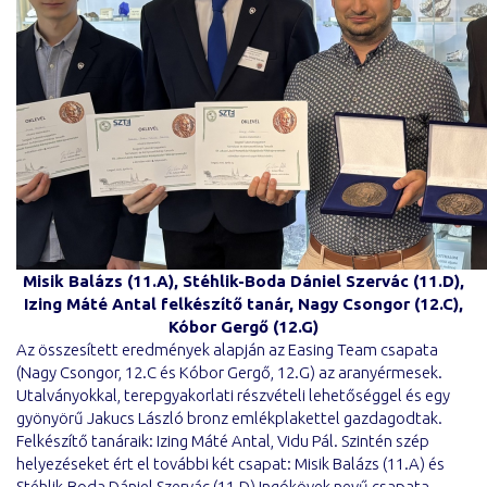
Misik Balázs (11.A), Stéhlik-Boda Dániel Szervác (11.D),
Izing Máté Antal felkészítő tanár, Nagy Csongor (12.C),
Kóbor Gergő (12.G)
Az összesített eredmények alapján az Easing Team csapata
(Nagy Csongor, 12.C és Kóbor Gergő, 12.G) az aranyérmesek.
Utalványokkal, terepgyakorlati részvételi lehetőséggel és egy
gyönyörű Jakucs László bronz emlékplakettel gazdagodtak.
Felkészítő tanáraik: Izing Máté Antal, Vidu Pál. Szintén szép
helyezéseket ért el további két csapat: Misik Balázs (11.A) és
Stéhlik-Boda Dániel Szervác (11.D) Ingókövek nevű csapata,