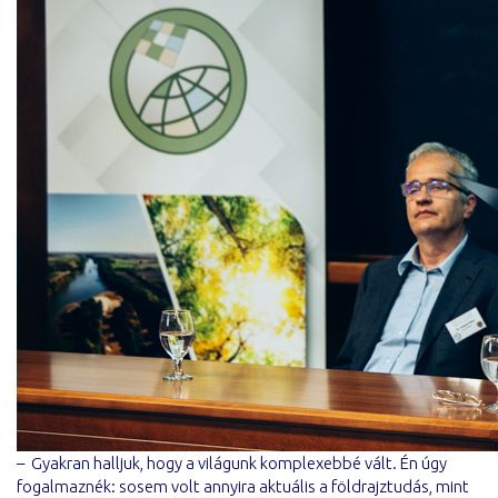
–
Gyakran halljuk, hogy a világunk komplexebbé vált. Én úgy
fogalmaznék: sosem volt annyira aktuális a földrajztudás, mint