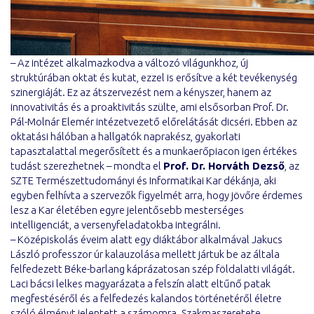
– Az intézet alkalmazkodva a változó világunkhoz, új
struktúrában oktat és kutat, ezzel is erősítve a két tevékenység
szinergiáját. Ez az átszervezést nem a kényszer, hanem az
innovativitás és a proaktivitás szülte, ami elsősorban Prof. Dr.
Pál-Molnár Elemér intézetvezető előrelátását dicséri. Ebben az
oktatási hálóban a hallgatók naprakész, gyakorlati
tapasztalattal megerősített és a munkaerőpiacon igen értékes
tudást szerezhetnek – mondta el
Prof. Dr. Horváth Dezső
, az
SZTE Természettudományi és Informatikai Kar dékánja, aki
egyben felhívta a szervezők figyelmét arra, hogy jövőre érdemes
lesz a Kar életében egyre jelentősebb mesterséges
intelligenciát, a versenyfeladatokba integrálni.
– Középiskolás éveim alatt egy diáktábor alkalmával Jakucs
László professzor úr kalauzolása mellett jártuk be az általa
felfedezett Béke-barlang káprázatosan szép földalatti világát.
Laci bácsi lelkes magyarázata a felszín alatt eltűnő patak
megfestéséről és a felfedezés kalandos történetéről életre
szóló élményt jelentett a számomra. Szakmaszeretete,