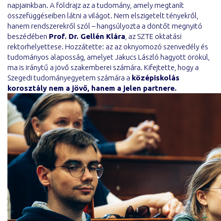
napjainkban. A földrajz az a tudomány, amely megtanít
összefüggéseiben látni a világot. Nem elszigetelt tényekről,
hanem rendszerekről szól – hangsúlyozta a döntőt megnyitó
beszédében
Prof. Dr. Gellén Klára
, az SZTE oktatási
rektorhelyettese. Hozzátette: az az oknyomozó szenvedély és
tudományos alaposság, amelyet Jakucs László hagyott örökül,
ma is iránytű a jövő szakemberei számára. Kifejtette, hogy a
Szegedi tudományegyetem számára a
középiskolás
korosztály nem a jövő, hanem a jelen partnere.