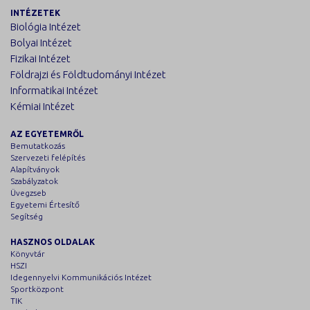
INTÉZETEK
Biológia Intézet
Bolyai Intézet
Fizikai Intézet
Földrajzi és Földtudományi Intézet
Informatikai Intézet
Kémiai Intézet
AZ EGYETEMRŐL
Bemutatkozás
Szervezeti felépítés
Alapítványok
Szabályzatok
Üvegzseb
Egyetemi Értesítő
Segítség
HASZNOS OLDALAK
Könyvtár
HSZI
Idegennyelvi Kommunikációs Intézet
Sportközpont
TIK