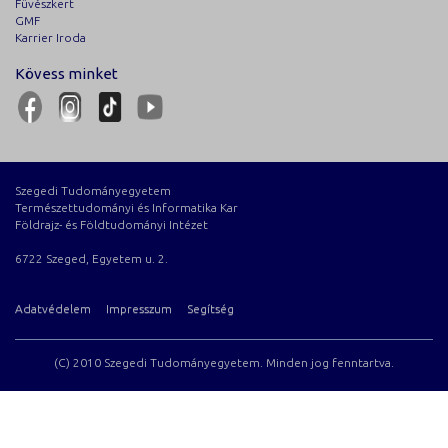
Füvészkert
GMF
Karrier Iroda
Kövess minket
Szegedi Tudományegyetem
Természettudományi és Informatika Kar
Földrajz- és Földtudományi Intézet
6722 Szeged, Egyetem u. 2.
Adatvédelem
Impresszum
Segítség
(C) 2010 Szegedi Tudományegyetem. Minden jog fenntartva.