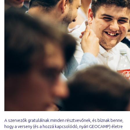
A szervezők gratulálnak minden résztvevőnek, és bíznak benne,
hogy a verseny (és a hozzá kapcsolódó, nyári GEOCAMP) életre