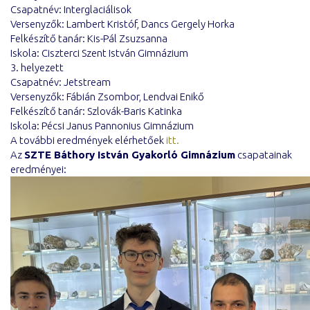
Csapatnév: Interglaciálisok
Versenyzők: Lambert Kristóf, Dancs Gergely Horka
Felkészítő tanár: Kis-Pál Zsuzsanna
Iskola: Ciszterci Szent István Gimnázium
3. helyezett
Csapatnév: Jetstream
Versenyzők: Fábián Zsombor, Lendvai Enikő
Felkészítő tanár: Szlovák-Baris Katinka
Iskola: Pécsi Janus Pannonius Gimnázium
A további eredmények elérhetőek
itt.
Az
SZTE Báthory István Gyakorló Gimnázium
csapatainak
eredményei: