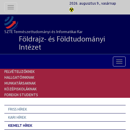
2026. augusztus 9., vasárnap
Toggle
navigation
SZTE Természettudományi és Informatikai Kar
Földrajz- és Földtudományi
Intézet
Toggl
navig
FELVÉTELIZŐKNEK
HALLGATÓINKNAK
MUNKATÁRSAKNAK
KÖZÉPISKOLÁKNAK
FOREIGN STUDENTS
FRISS HÍREK
KARI HÍREK
KIEMELT HÍREK