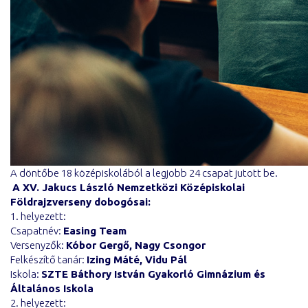
A döntőbe 18 középiskolából a legjobb 24 csapat jutott be.
A XV. Jakucs László Nemzetközi Középiskolai
Földrajzverseny dobogósai:
1. helyezett:
Csapatnév:
Easing Team
Versenyzők:
Kóbor Gergő, Nagy Csongor
Felkészítő tanár:
Izing Máté, Vidu Pál
Iskola:
SZTE Báthory István Gyakorló Gimnázium és
Általános Iskola
2. helyezett: