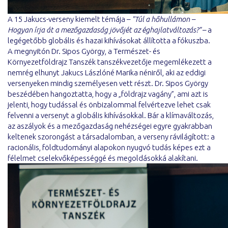
A 15 Jakucs-verseny kiemelt témája –
"Túl a hőhullámon –
Hogyan írja át a mezőgazdaság jövőjét az éghajlatváltozás?"
– a
legégetőbb globális és hazai kihívásokat állította a fókuszba.
A megnyitón Dr. Sipos György, a Természet- és
Környezetföldrajz Tanszék tanszékvezetője megemlékezett a
nemrég elhunyt Jakucs Lászlóné Marika néniről, aki az eddigi
versenyeken mindig személyesen vett részt. Dr. Sipos György
beszédében hangoztatta, hogy a „földrajz vagány”, ami azt is
jelenti, hogy tudással és önbizalommal felvértezve lehet csak
felvenni a versenyt a globális kihívásokkal. Bár a klímaváltozás,
az aszályok és a mezőgazdaság nehézségei egyre gyakrabban
keltenek szorongást a társadalomban, a verseny rávilágított: a
racionális, földtudományi alapokon nyugvó tudás képes ezt a
félelmet cselekvőképességgé és megoldásokká alakítani.