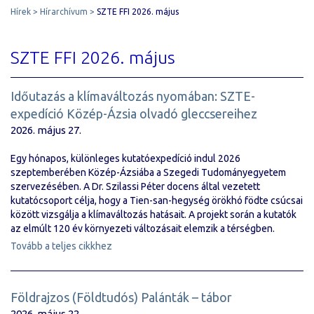
Hírek
Hírarchívum
SZTE FFI 2026. május
SZTE FFI 2026. május
Időutazás a klímaváltozás nyomában: SZTE-
expedíció Közép-Ázsia olvadó gleccsereihez
2026. május 27.
Egy hónapos, különleges kutatóexpedíció indul 2026
szeptemberében Közép-Ázsiába a Szegedi Tudományegyetem
szervezésében. A Dr. Szilassi Péter docens által vezetett
kutatócsoport célja, hogy a Tien-san-hegység örökhó födte csúcsai
között vizsgálja a klímaváltozás hatásait. A projekt során a kutatók
az elmúlt 120 év környezeti változásait elemzik a térségben.
Tovább a teljes cikkhez
Földrajzos (Földtudós) Palánták – tábor
2026. május 22.