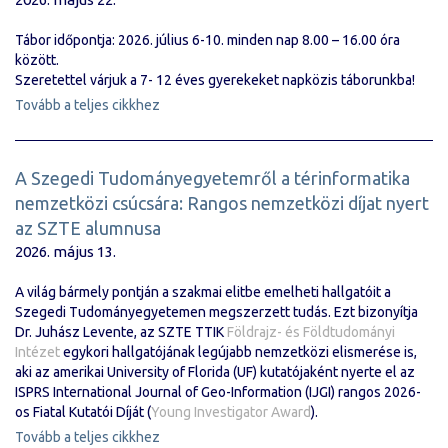
Tábor időpontja: 2026. július 6-10. minden nap 8.00 – 16.00 óra
között.
Szeretettel várjuk a 7- 12 éves gyerekeket napközis táborunkba!
Tovább a teljes cikkhez
A Szegedi Tudományegyetemről a térinformatika
nemzetközi csúcsára: Rangos nemzetközi díjat nyert
az SZTE alumnusa
2026. május 13.
A világ bármely pontján a szakmai elitbe emelheti hallgatóit a
Szegedi Tudományegyetemen megszerzett tudás. Ezt bizonyítja
Dr. Juhász Levente, az SZTE TTIK
Földrajz- és Földtudományi
Intézet
egykori hallgatójának legújabb nemzetközi elismerése is,
aki az amerikai University of Florida (UF) kutatójaként nyerte el az
ISPRS International Journal of Geo-Information (IJGI) rangos 2026-
os Fiatal Kutatói Díját (
Young Investigator Award
).
Tovább a teljes cikkhez