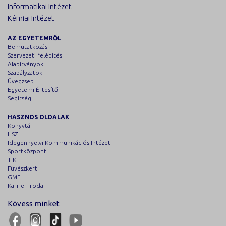
Informatikai Intézet
Kémiai Intézet
AZ EGYETEMRŐL
Bemutatkozás
Szervezeti felépítés
Alapítványok
Szabályzatok
Üvegzseb
Egyetemi Értesítő
Segítség
HASZNOS OLDALAK
Könyvtár
HSZI
Idegennyelvi Kommunikációs Intézet
Sportközpont
TIK
Füvészkert
GMF
Karrier Iroda
Kövess minket