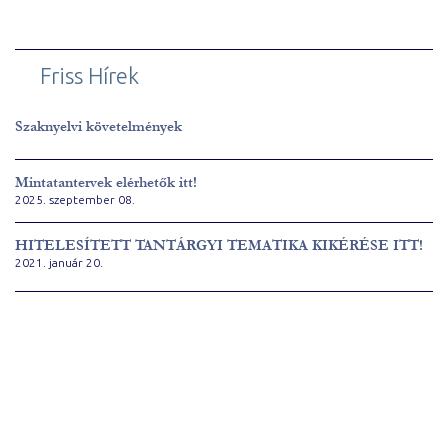
Friss Hírek
Szaknyelvi követelmények
Mintatantervek elérhetők itt!
2025. szeptember 08.
HITELESÍTETT TANTÁRGYI TEMATIKA KIKÉRÉSE ITT!
2021. január 20.