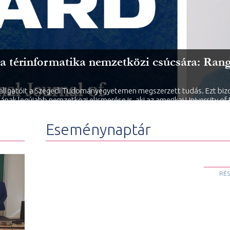
 térinformatika nemzetközi csúcsára: Rango
hallgatóit a Szegedi Tudományegyetemen megszerzett tudás. Ezt bizon
ának legújabb nemzetközi elismerése is, aki az amerikai University of 
) rangos 2026-os Fiatal Kutatói Díját (Young Investigator Award).
Eseménynaptár
RÉS