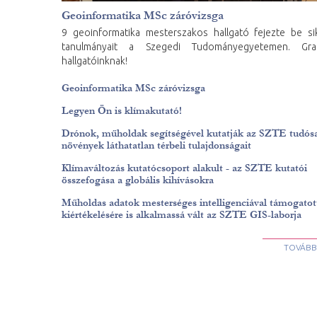
Geoinformatika MSc záróvizsga
9 geoinformatika mesterszakos hallgató fejezte be si
tanulmányait a Szegedi Tudományegyetemen. Grat
hallgatóinknak!
Geoinformatika MSc záróvizsga
Legyen Ön is klímakutató!
Drónok, műholdak segítségével kutatják az SZTE tudósa
növények láthatatlan térbeli tulajdonságait
Klímaváltozás kutatócsoport alakult - az SZTE kutatói
összefogása a globális kihívásokra
Műholdas adatok mesterséges intelligenciával támogatot
kiértékelésére is alkalmassá vált az SZTE GIS-laborja
TOVÁBBI