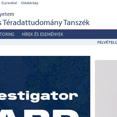
Észrevétel
Oldaltérkép
gyetem
és Téradattudomány Tanszék
TORING
HÍREK ÉS ESEMÉNYEK
FELVÉTEL