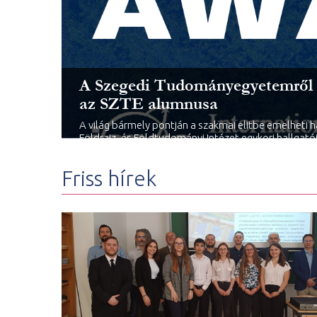
A Szegedi Tudományegyetemről a
az SZTE alumnusa
A világ bármely pontján a szakmai elitbe emelheti 
Földrajz- és Földtudományi Intézet egykori hallgatój
ISPRS International Journal of Geo-Information (IJGI
Friss hírek