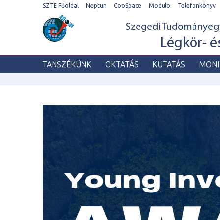
SZTE Főoldal
Neptun
CooSpace
Modulo
Telefonkönyv
Szegedi Tudománye
Légkör- 
TANSZÉKÜNK
OKTATÁS
KUTATÁS
MONI