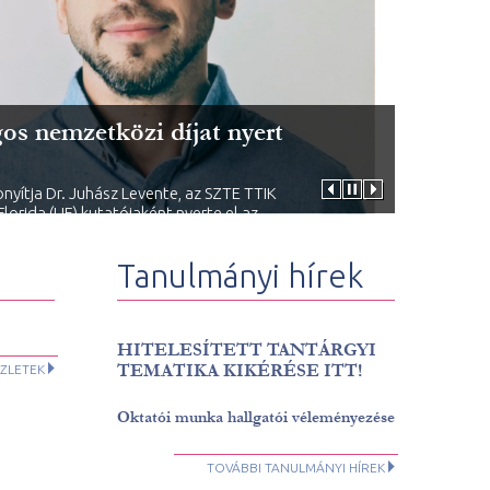
s nemzetközi díjat nyert
yítja Dr. Juhász Levente, az SZTE TTIK
Florida (UF) kutatójaként nyerte el az
Tanulmányi hírek
HITELESÍTETT TANTÁRGYI
TEMATIKA KIKÉRÉSE ITT!
ZLETEK
Oktatói munka hallgatói véleményezése
TOVÁBBI TANULMÁNYI HÍREK